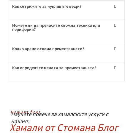
Започваме
Пригответе се за хамалски услуги от най-
висок клас!
Често Задавани
Въпроси
:
Мога ли да наема само транспорт без хамали?
Как се грижите за чупливите вещи?
Можете ли да пренасяте сложна техника или
периферия?