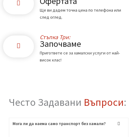
Стъпка Едно:
Обадете ни се
Свържете се с нас по телефона или чрез
формата в сайта.
Стъпка Две:
Офертата
Ще ви дадем точна цена по телефона или
след оглед.
Стъпка Три: