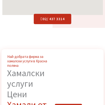
02/ 437 3314
Най-добрата фирма за
хамалски услуги в Красна
поляна
Хамалски
услуги