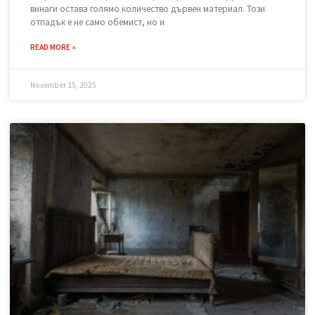
Законно извозване: Къде да
изхвърля дървени отпадъци в
София?
След приключване на проект за обновяване, смяна на
дограма или събаряне на стари дървени конструкции, почти
винаги остава голямо количество дървен материал. Този
отпадък е не само обемист, но и