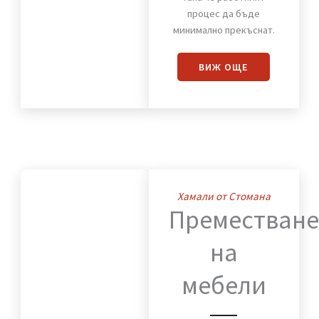
Преместваме с
внимание към всеки
детайл мебели,
оборудване и техника,
така че работният
процес да бъде
минимално прекъснат.
ВИЖ OЩЕ