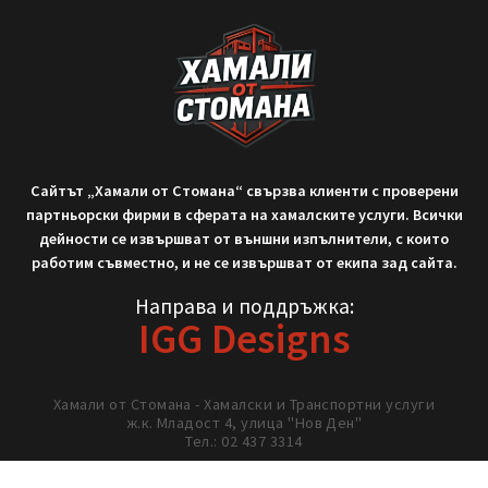
September 9, 2025
Не си тръгвай с празни ръце!
Нека работим заедно!
02/ 437 3314