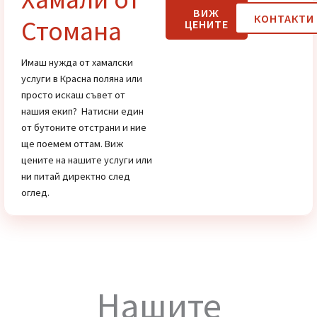
Цени
Хамали от
ВИЖ
КОНТАК
Стомана
ЦЕНИТЕ
Имаш нужда от хамалски
услуги в Красна поляна или
просто искаш съвет от
нашия екип? Натисни един
от бутоните отстрани и ние
ще поемем оттам. Виж
цените на нашите услуги или
ни питай директно след
оглед.