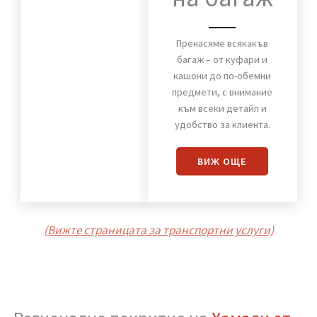
Хамали от Стомана
Пренасяне
на багаж
Пренасяме всякакъв
багаж – от куфари и
кашони до по-обемни
предмети, с внимание
към всеки детайл и
удобство за клиента.