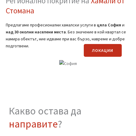
ВИЖ OЩЕ
(Вижте страницата за транспортни услуги)
Регионално покритие на
Хамали от
Стомана
Предлагаме професионални хамалски услуги в
цяла
София
и
над 30 околни населени места
. Без значение в кой квартал се
намира обектът, ние идваме при вас бързо, навреме и добре
подготвени.
ЛОКАЦИИ