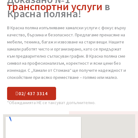
Доказано №1
транспортни услуги
в
Красна поляна!
В Красна поляна изпълняваме хамалски услуги с фокус върху
качество, бързина и безопасност. Предлагаме пренасяне на
мебели, техника, багаж и извозване на стари вещи. Нашите
хамали работят чисто и организирано, като се придържат
към предварително съгласуван график. В Красна поляна сме
символ на професионализъм, коректност и ясни цени без
изненади. С „Хамали от Стомана“ ще получите надеждност и
спокойствие при всяко преместване – голямо или малко.
02/ 437 3314
*Обажданията НЕ се таксуват допълнително.