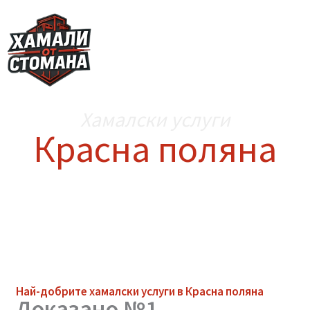
Skip
to
content
Хамалски услуги
Красна поляна
Най-добрите
хамалски услуги
в Красна поляна