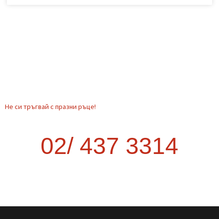
Транспорт от София до друг град –
как да стане най-изгодно?
Когато планирате преместване извън София, много хора се
изненадват колко трудно и скъпо може да се окаже. Опитът
да организирате транспорта сами често води до повече
курсове, загубено време и
READ MORE »