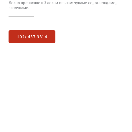
Какво остава да
направите
?
Лесно пренасяне в 3 лесни стъпки: чуваме се, оглеждаме,
започваме.
02/ 437 3314