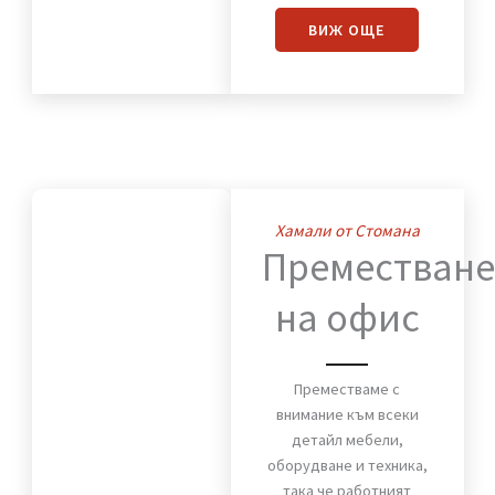
за сигурното и бързо
преместване на вашия
дом. Мебели, техника и
лични вещи пристигат
без повреди и в срок.
ВИЖ OЩЕ
Хамали от Стомана
Премества
на офис