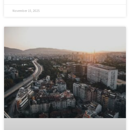
Къде да изхвърля стар матрак и
дюшек законно в София?
След като сте избрали перфектния нов матрак, пред Вас
остава един логистичен проблем: какво да правите със
стария, обемен и тежък дюшек? Този етап от обновяването
на дома често е
READ MORE »