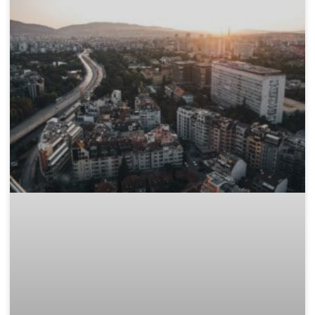
Къде да изхвърля стар матрак и
дюшек законно в София?
След като сте избрали перфектния нов матрак, пред Вас
остава един логистичен проблем: какво да правите със
стария, обемен и тежък дюшек? Този етап от обновяването
на дома често е
READ MORE »
November 15, 2025