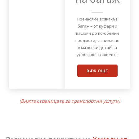
Хамали от Стомана
Пренасяне
на багаж
Пренасяме всякакъв
багаж – от куфари и
кашони до по-обемни
предмети, с внимание
към всеки детайл и
удобство за клиента.