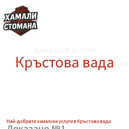
Skip
to
content
Хамалски услуги
Кръстова вада
Най-добрите
хамалски услуги
в Кръстова вада