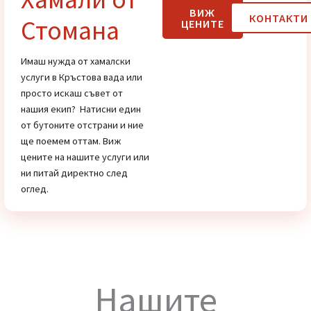
Цени
Хамали от
ВИЖ
КОНТАК
Стомана
ЦЕНИТЕ
Имаш нужда от хамалски
услуги в Кръстова вада или
просто искаш съвет от
нашия екип? Натисни един
от бутоните отстрани и ние
ще поемем оттам. Виж
цените на нашите услуги или
ни питай директно след
оглед.