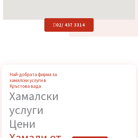
02/ 437 3314
Най-добрата фирма за
хамалски услуги в
Кръстова вада
Хамалски
услуги