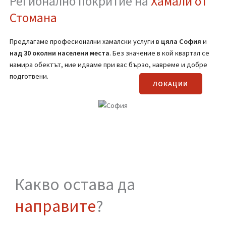
ВИЖ OЩЕ
(Вижте страницата за транспортни услуги)
Регионално покритие на
Хамали от
Стомана
Предлагаме професионални хамалски услуги в
цяла
София
и
над 30 околни населени места
. Без значение в кой квартал се
намира обектът, ние идваме при вас бързо, навреме и добре
подготвени.
ЛОКАЦИИ