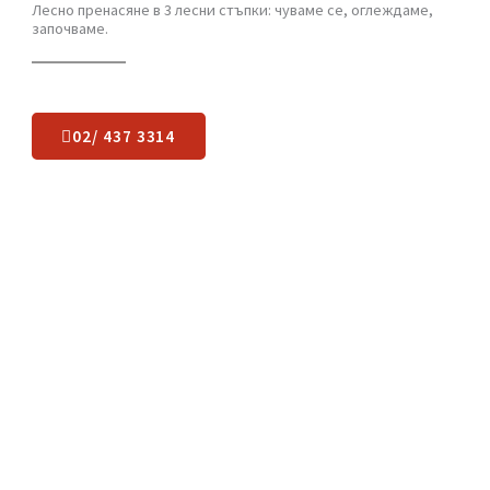
Какво остава да
направите
?
Лесно пренасяне в 3 лесни стъпки: чуваме се, оглеждаме,
започваме.
02/ 437 3314