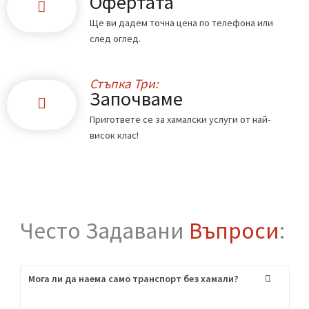
Стъпка Едно:
Обадете ни се
Свържете се с нас по телефона или чрез
формата в сайта.
Стъпка Две:
Офертата
Ще ви дадем точна цена по телефона или
след оглед.
Стъпка Три: