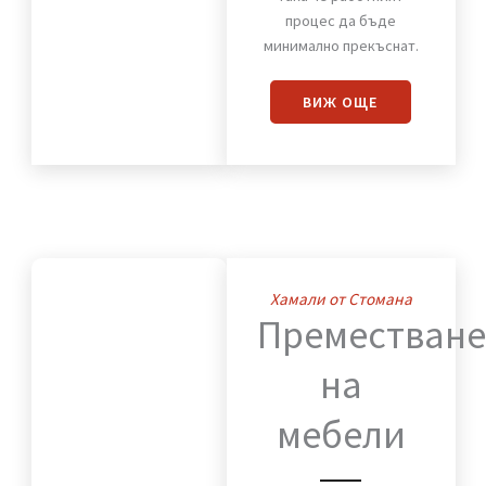
Преместваме с
внимание към всеки
детайл мебели,
оборудване и техника,
така че работният
процес да бъде
минимално прекъснат.
ВИЖ OЩЕ