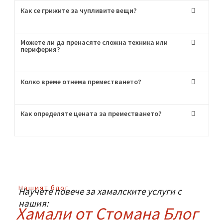
Започваме
Пригответе се за хамалски услуги от най-
висок клас!
Често Задавани
Въпроси
:
Мога ли да наема само транспорт без хамали?
Как се грижите за чупливите вещи?
Можете ли да пренасяте сложна техника или
периферия?