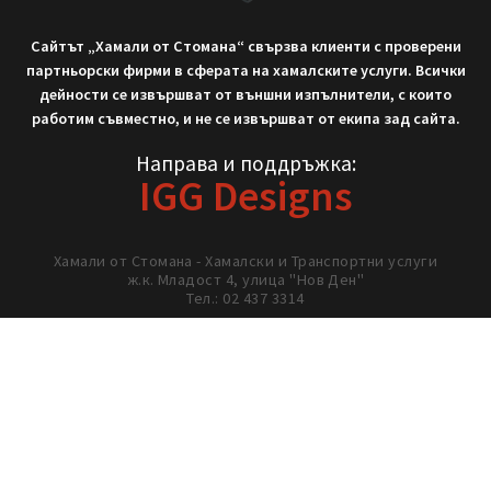
Не си тръгвай с празни ръце!
Нека работим заедно!
02/ 437 3314