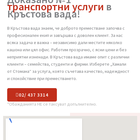
Доказано №1
транспортни услуги
в
Кръстова вада!
В Кръстова вада знаем, че доброто преместване започва с
професионален екип и завършва с доволен клиент. За нас
всяка задача е важна – независимо дали местите няколко
кашона или цял офис. Работим прозрачно, с ясни цени и без
неприятни изненади. В Кръстова вада имаме опит с различни
клиенти – семейства, студенти и фирми. Изберете „Хамали
от Стомана“ за услуга, която съчетава качество, надеждност
и спокойствие при преместването.
02/ 437 3314
*Обажданията НЕ се таксуват допълнително.