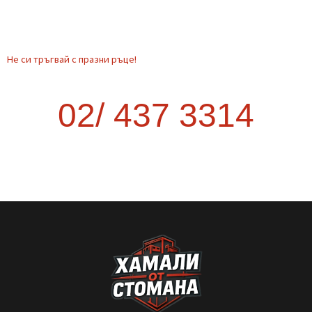
Транспорт от София до друг град –
как да стане най-изгодно?
Когато планирате преместване извън София, много хора се
изненадват колко трудно и скъпо може да се окаже. Опитът
да организирате транспорта сами често води до повече
курсове, загубено време и
READ MORE »
September 9, 2025