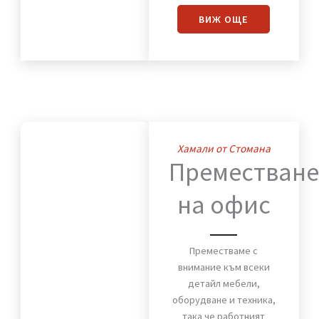
за сигурното и бързо
преместване на вашия
дом. Мебели, техника и
лични вещи пристигат
без повреди и в срок.
ВИЖ OЩЕ
Хамали от Стомана
Премества
на офис