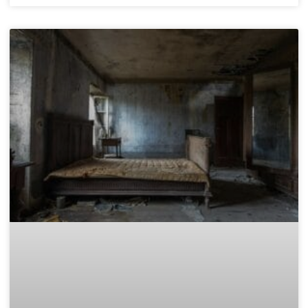
Законно извозване: Къде да
изхвърля дървени отпадъци в
София?
След приключване на проект за обновяване, смяна на
дограма или събаряне на стари дървени конструкции, почти
винаги остава голямо количество дървен материал. Този
отпадък е не само обемист, но и
READ MORE »
November 15, 2025