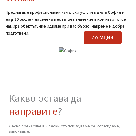
(Вижте страницата за транспортни услуги)
Регионално покритие на
Хамали от
Стомана
Предлагаме професионални хамалски услуги в
цяла
София
и
над 30 околни населени места
. Без значение в кой квартал се
намира обектът, ние идваме при вас бързо, навреме и добре
подготвени.
ЛОКАЦИИ