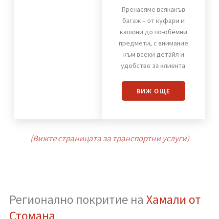
Хамали от Стомана
Пренасяне
на багаж
Пренасяме всякакъв
багаж – от куфари и
кашони до по-обемни
предмети, с внимание
към всеки детайл и
удобство за клиента.
ВИЖ OЩЕ