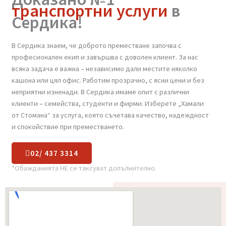
Доказано №1
транспортни услуги
в
Сердика!
В Сердика знаем, че доброто преместване започва с
професионален екип и завършва с доволен клиент. За нас
всяка задача е важна – независимо дали местите няколко
кашона или цял офис. Работим прозрачно, с ясни цени и без
неприятни изненади. В Сердика имаме опит с различни
клиенти – семейства, студенти и фирми. Изберете „Хамали
от Стомана“ за услуга, която съчетава качество, надеждност
и спокойствие при преместването.
02/ 437 3314
*Обажданията НЕ се таксуват допълнително.