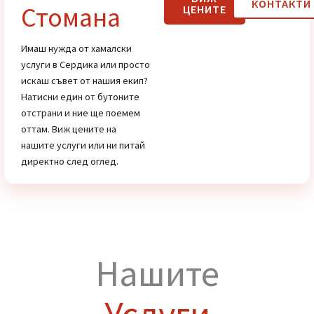
Цени
Хамали от
ВИЖ
КОНТАК
Стомана
ЦЕНИТЕ
Имаш нужда от хамалски
услуги в Сердика или просто
искаш съвет от нашия екип?
Натисни един от бутоните
отстрани и ние ще поемем
оттам. Виж цените на
нашите услуги или ни питай
директно след оглед.