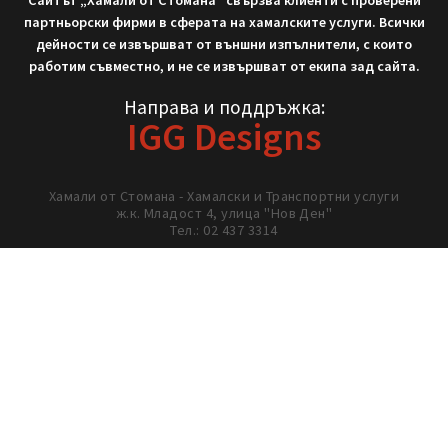
Не си тръгвай с празни ръце!
Нека работим заедно!
02/ 437 3314