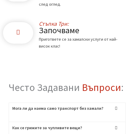
Стъпка Едно:
Обадете ни се
Свържете се с нас по телефона или чрез
формата в сайта.
Стъпка Две:
Офертата
Ще ви дадем точна цена по телефона или
след оглед.
Стъпка Три:
Започваме
Пригответе се за хамалски услуги от най-