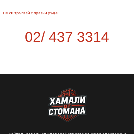
Транспорт от София до друг град –
как да стане най-изгодно?
Когато планирате преместване извън София, много хора се
изненадват колко трудно и скъпо може да се окаже. Опитът
да организирате транспорта сами често води до повече
курсове, загубено време и
READ MORE »
September 9, 2025