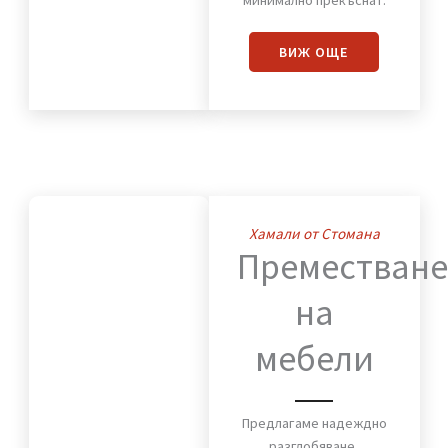
Преместваме с
внимание към всеки
детайл мебели,
оборудване и техника,
така че работният
процес да бъде
минимално прекъснат.
ВИЖ OЩЕ
Хамали от Стомана
Премества