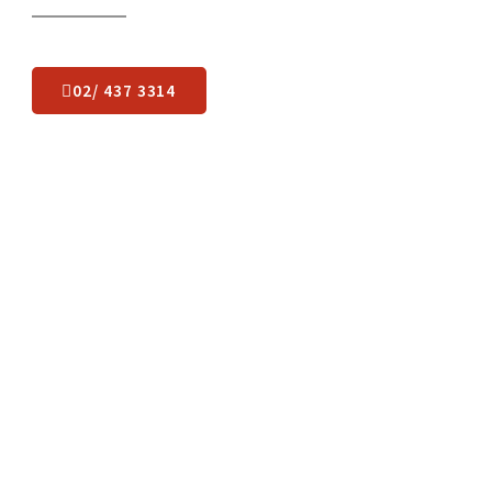
Какво остава да
направите
?
Лесно пренасяне в 3 лесни стъпки: чуваме се, оглеждаме,
започваме.
02/ 437 3314