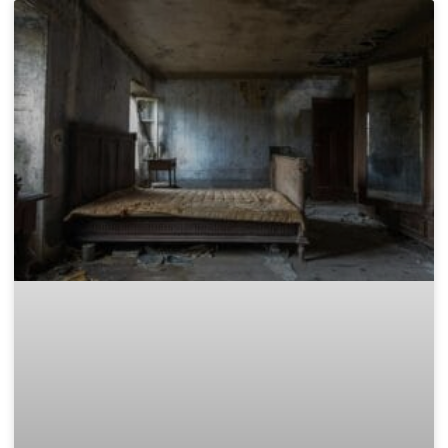
Законно извозване: Къде да
изхвърля дървени отпадъци в
София?
След приключване на проект за обновяване, смяна на
дограма или събаряне на стари дървени конструкции, почти
винаги остава голямо количество дървен материал. Този
отпадък е не само обемист, но и
READ MORE »
November 15, 2025