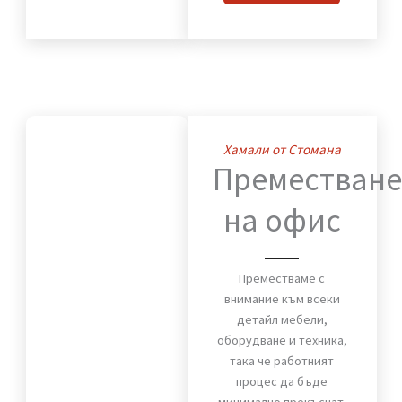
дом. Мебели, техника и
лични вещи пристигат
без повреди и в срок.
ВИЖ OЩЕ
Хамали от Стомана
Премества
на офис