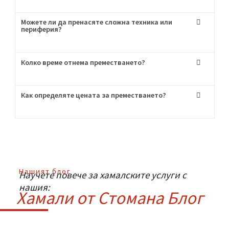
висок клас!
Често Задавани
Въпроси
:
Мога ли да наема само транспорт без хамали?
Как се грижите за чупливите вещи?
Можете ли да пренасяте сложна техника или
периферия?