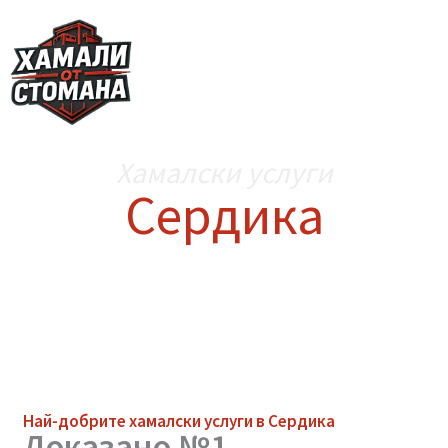
Skip
to
content
Хамалски услуги
Сердика
Най-добрите
хамалски услуги
в Сердика