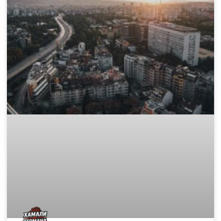
Къде да изхвърля стар матрак и
дюшек законно в София?
След като сте избрали перфектния нов матрак, пред Вас
остава един логистичен проблем: какво да правите със
стария, обемен и тежък дюшек? Този етап от обновяването
на дома често е
READ MORE »
November 15, 2025