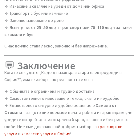
✅
Най-сигурното решение
👉 Ако имате малък уред – може да опитате с общината, но
вероятността да ви помогнат е малка.
👉 Ако имате пералня, печка или хладилник – доверете се на
професионалисти.
Ние от Хамали от Стомана предлагаме:
🔹 Изнасяне и сваляне на уреди от дома или офиса
🔹 Транспорт с бус или камионче
🔹 Законно извозване до депо
🔹 Ясни цени: от
25–50 лв./ч транспорт
или
70–110 лв./ч за пак
с хамали и бус
С нас всичко става лесно, законно и без напрежение.
💬
Заключение
Когато се чудите „Къде да изхвърля стари електроуреди в