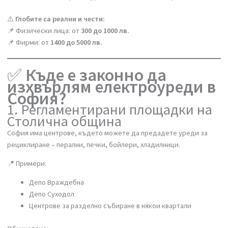
оставите пералня или хладилник до контейнера
оставите печка на улицата с мисълта „някой ще я вземе“
натъпчете дребни уреди в общия контейнер
⚠️
Глобите са реални и чести:
📌 Физически лица: от
300 до 1000 лв.
📌 Фирми: от
1400 до 5000 лв.
✅
Къде е законно да
изхвърлям електроуреди в
София?
1. Регламентирани площадки на
Столична община
София има центрове, където можете да предадете уреди за
рециклиране – перални, печки, бойлери, хладилници.
📍 Примери: