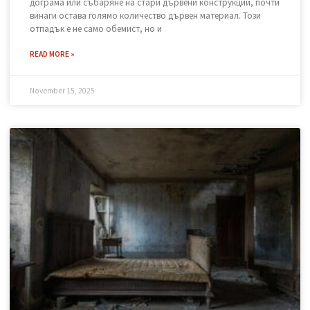
Законно извозване: Къде да
изхвърля дървени отпадъци в
София?
След приключване на проект за обновяване, смяна на
дограма или събаряне на стари дървени конструкции, почти
винаги остава голямо количество дървен материал. Този
отпадък е не само обемист, но и
READ MORE »
November 15, 2025