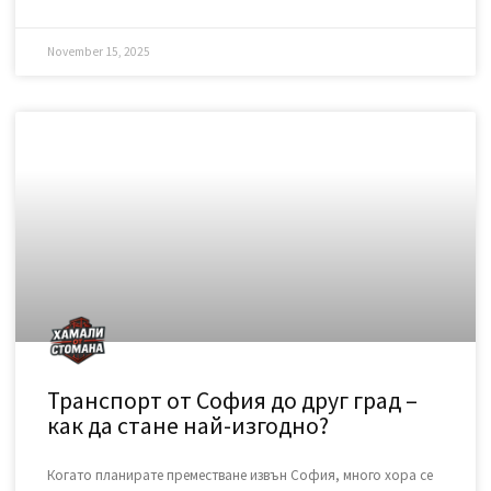
Къде да изхвърля стар матрак и
дюшек законно в София?
След като сте избрали перфектния нов матрак, пред Вас
остава един логистичен проблем: какво да правите със
стария, обемен и тежък дюшек? Този етап от обновяването
на дома често е
READ MORE »
November 15, 2025