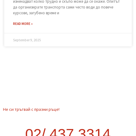
Транспорт от София до друг град –
как да стане най-изгодно?
Когато планирате преместване извън София, много хора се
изненадват колко трудно и скъпо може да се окаже. Опитът
да организирате транспорта сами често води до повече
курсове, загубено време и