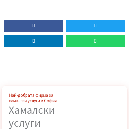
София?“, имате избор – но реалността е ясна:
🔸 Общината е ограничена и трудно достъпна.
🔸 Самостоятелното извозване е тежко, скъпо и неудобно.
🔸 Единственото сигурно и удобно решение е
Хамали от
Стомана
– защото ние поемаме цялата работа и гарантираме, ч
уредите ви ще бъдат изхвърлени бързо, законно и без риск от
глоби. Ние сме доказано най-добрият избор за
транспортни
услуги
и
хамалски услуги в София
!