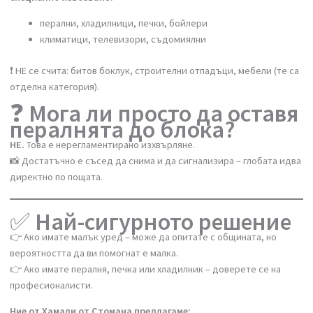
отколкото ако извикате професионалисти.
🧾
Какво още трябва да
знаете?
❓
Кои уреди се считат за едрогабаритни и подлежащи на
специално извозване?
перални, хладилници, печки, бойлери
климатици, телевизори, съдомиялни
❗ НЕ се счита: битов боклук, строителни отпадъци, мебели (те с
отделна категория).
❓
Мога ли просто да остав
пералнята до блока?
НЕ.
Това е нерегламентирано изхвърляне.
📸 Достатъчно е съсед да снима и да сигнализира – глобата идв
директно по пощата.