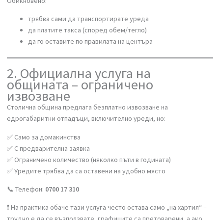
Депо Враждебна
Депо Суходол
Центрове за разделно събиране в някои квартали
Обикновено:
трябва сами да транспортирате уреда
да платите такса (според обем/тегло)
да го оставите по правилата на центъра
2. Официална услуга на
общината – ограничено
извозване
Столична община предлага безплатно извозване на
едрогабаритни отпадъци, включително уреди, но:
✅ Само за домакинства
✅ С предварителна заявка
✅ Ограничено количество (няколко пъти в годината)