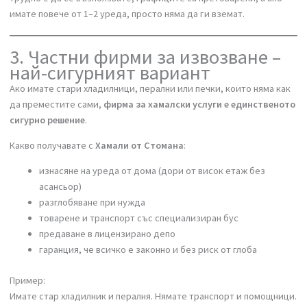
✅ Уредите трябва да са оставени на удобно място
📞 Телефон:
0700 17 310
❗ На практика обаче тази услуга често остава само „на хартия“ –
трудно е да се възползвате, графиците са претоварени, а ако
имате повече от 1–2 уреда, просто няма да ги вземат.
3. Частни фирми за извозване –
най-сигурният вариант
Ако имате стари хладилници, перални или печки, които няма как
да преместите сами,
фирма за хамалски услуги е единственот
сигурно решение
.
Какво получавате с
Хамали от Стомана
:
изнасяне на уреда от дома (дори от висок етаж без
асансьор)
разглобяване при нужда