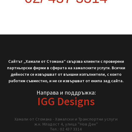
READ MORE »
September 9, 2025
Не си тръгвай с празни ръце!
Нека работим заедно!
02/ 437 3314