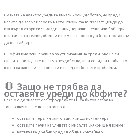
Смяната на електроуредите винаги носи удобство, но преди
новите да заемат своето място, възниква въпросът:
„Къде да
изхвърля старите?“
. Хладилници, перални, печки или бойлери 
всички те са тежки, обемни и не могат просто да бъдат оставен
до контейнера.
В София има ясни правила за утилизация на уреди. Ако не ги
спазите, рискувате не само неудобства, но и солидни глоби. Ето
какви са законните варианти и как да избегнете проблеми.
🛑
Защо не трябва да
оставяте уреди до кофите
Важно е да знаете: електроуредите НЕ са битов отпадък.
Това означава, че не е законно да: