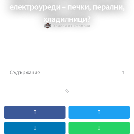
Къде законно да изхвърля стари
електроуреди – печки, перални,
хладилници?
Хамали от Стомана
Съдържание