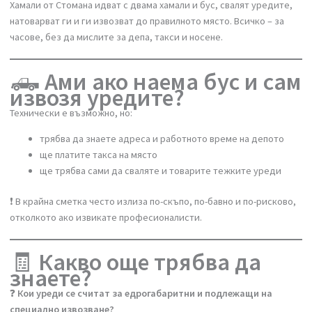
товарене и транспорт със специализиран бус
предаване в лицензирано депо
гаранция, че всичко е законно и без риск от глоба
Пример:
Имате стар хладилник и пералня. Нямате транспорт и помощниц
Хамали от Стомана идват с двама хамали и бус, свалят уредите,
натоварват ги и ги извозват до правилното място. Всичко – за
часове, без да мислите за депа, такси и носене.
🛻
Ами ако наема бус и са
извозя уредите?
Технически е възможно, но:
трябва да знаете адреса и работното време на депото
ще платите такса на място
ще трябва сами да сваляте и товарите тежките уреди
❗ В крайна сметка често излиза по-скъпо, по-бавно и по-рисково,