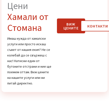
Най-добрата фирма за
хамалски услуги в София
Хамалски
услуги
Цени
Хамали от
ВИЖ
Стомана
КОНТАК
ЦЕНИТЕ
Имаш нужда от хамалски
услуги или просто искаш