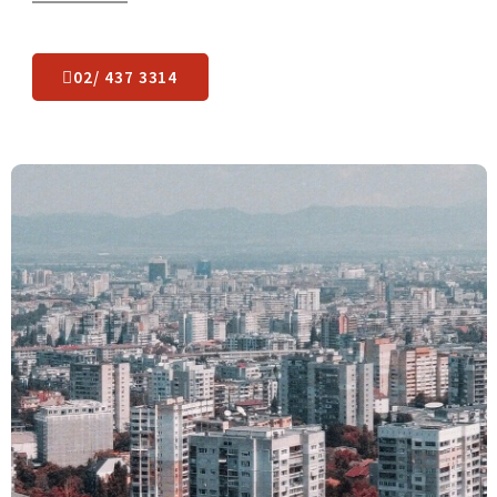
Какво остава да
направите
?
Лесно пренасяне в 3 лесни стъпки: чуваме се, оглеждаме,
започваме.
02/ 437 3314