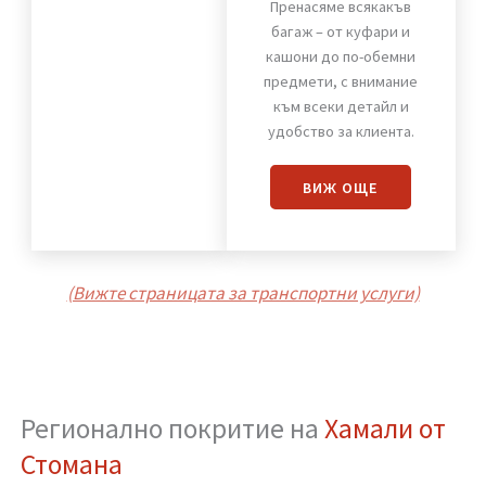
Хамали от Стомана
Пренасяне
на багаж
Пренасяме всякакъв
багаж – от куфари и
кашони до по-обемни
предмети, с внимание
към всеки детайл и
удобство за клиента.
ВИЖ OЩЕ