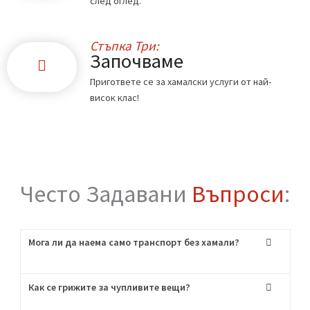
Стъпка Едно:
Обадете ни се
Свържете се с нас по телефона или чрез
формата в сайта.
Стъпка Две:
Офертата
Ще ви дадем точна цена по телефона или
след оглед.
Стъпка Три:
Започваме
Пригответе се за хамалски услуги от най-