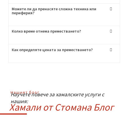
висок клас!
Често Задавани
Въпроси
:
Мога ли да наема само транспорт без хамали?
Как се грижите за чупливите вещи?
Можете ли да пренасяте сложна техника или
периферия?
Колко време отнема преместването?