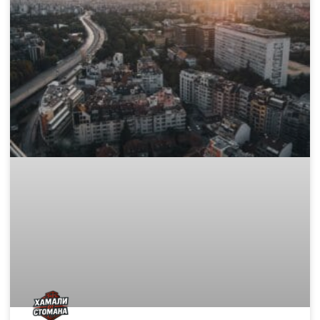
Къде да изхвърля стар матрак и
дюшек законно в София?
След като сте избрали перфектния нов матрак, пред Вас
остава един логистичен проблем: какво да правите със
стария, обемен и тежък дюшек? Този етап от обновяването
на дома често е
READ MORE »
November 15, 2025