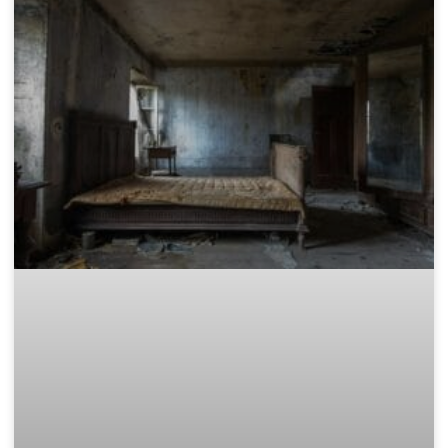
Законно извозване: Къде да
изхвърля дървени отпадъци в
София?
След приключване на проект за обновяване, смяна на
дограма или събаряне на стари дървени конструкции, почти
винаги остава голямо количество дървен материал. Този
отпадък е не само обемист, но и
READ MORE »
November 15, 2025