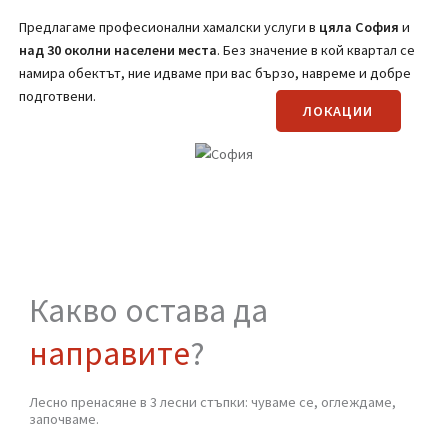
(Вижте страницата за транспортни услуги)
Регионално покритие на
Хамали от
Стомана
Предлагаме професионални хамалски услуги в
цяла
София
и
над 30 околни населени места
. Без значение в кой квартал се
намира обектът, ние идваме при вас бързо, навреме и добре
подготвени.
ЛОКАЦИИ