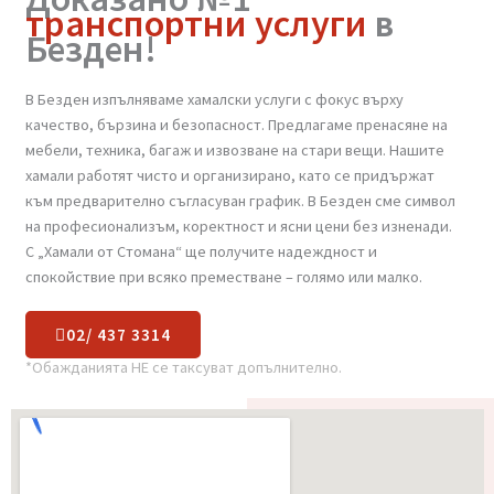
Доказано №1
транспортни услуги
в
Безден!
В Безден изпълняваме хамалски услуги с фокус върху
качество, бързина и безопасност. Предлагаме пренасяне на
мебели, техника, багаж и извозване на стари вещи. Нашите
хамали работят чисто и организирано, като се придържат
към предварително съгласуван график. В Безден сме символ
на професионализъм, коректност и ясни цени без изненади.
С „Хамали от Стомана“ ще получите надеждност и
спокойствие при всяко преместване – голямо или малко.
02/ 437 3314
*Обажданията НЕ се таксуват допълнително.