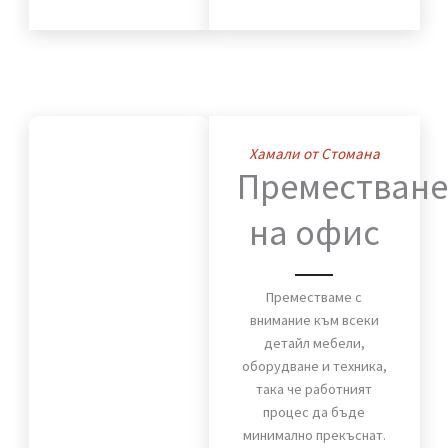
дом. Мебели, техника и
лични вещи пристигат
без повреди и в срок.
ВИЖ OЩЕ
Хамали от Стомана
Премества
на офис