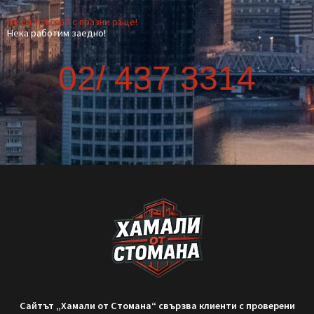
Транспорт от София до друг град –
как да стане най-изгодно?
Когато планирате преместване извън София, много хора се
изненадват колко трудно и скъпо може да се окаже. Опитът
да организирате транспорта сами често води до повече
курсове, загубено време и
READ MORE »
September 9, 2025