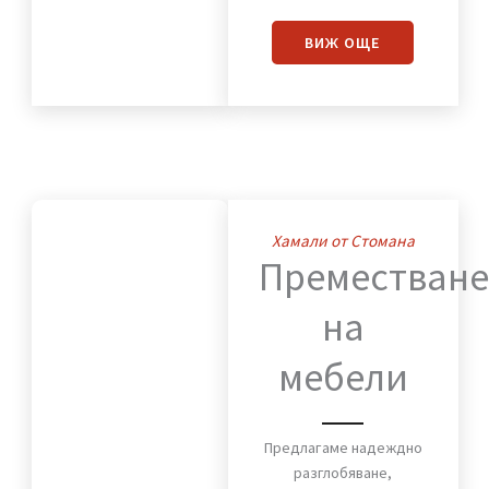
Преместваме с
внимание към всеки
детайл мебели,
оборудване и техника,
така че работният
процес да бъде
минимално прекъснат.
ВИЖ OЩЕ
Хамали от Стомана
Премества