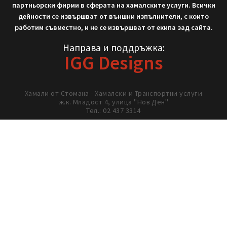
Не си тръгвай с празни ръце!
Нека работим заедно!
02/ 437 3314