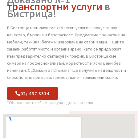
Доказано №1
транспортни услуги
в
Бистрица!
В Бистрица изпълняваме хамалски услуги с фокус върху
качество, бързина и безопасност. Предлагаме пренасяне на
мебели, техника, багаж и извозване на стари вещи. Нашите
хамали работят чисто и организирано, като се придържат
към предварително съгласуван график. В Бистрица сме
символ на професионализъм, коректност и ясни цени без
изненади. С „Хамали от Стомана“ ще получите надеждност и
спокойствие при всяко преместване – голямо или малко.
02/ 437 3314
*Обажданията НЕ се таксуват допълнително.