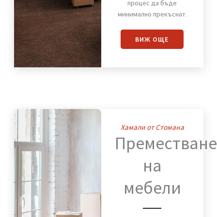
Преместваме с
внимание към всеки
детайл мебели,
оборудване и техника,
така че работният
процес да бъде
минимално прекъснат.
ВИЖ OЩЕ
Хамали от Стомана