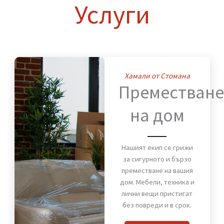
Нашите
Услуги
Хамали от Стомана
Премества
на дом
Нашият екип се грижи