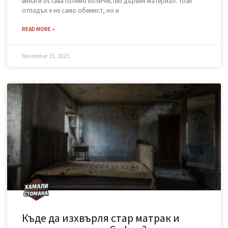
Законно извозване: Къде да
изхвърля дървени отпадъци в
София?
След приключване на проект за обновяване, смяна на
дограма или събаряне на стари дървени конструкции, почти
винаги остава голямо количество дървен материал. Този
отпадък е не само обемист, но и