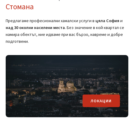
(Вижте страницата за транспортни услуги)
Регионално покритие на
Хамали от
Стомана
Предлагаме професионални хамалски услуги в
цяла
София
и
над 30 околни населени места
. Без значение в кой квартал се
намира обектът, ние идваме при вас бързо, навреме и добре
подготвени.