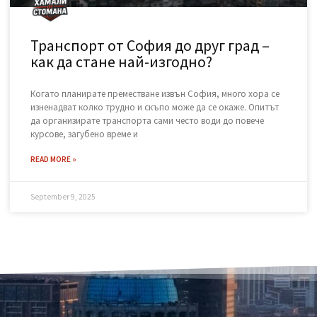
След като сте избрали перфектния нов матрак, пред Вас
остава един логистичен проблем: какво да правите със
стария, обемен и тежък дюшек? Този етап от обновяването
на дома често е
READ MORE »
November 15, 2025