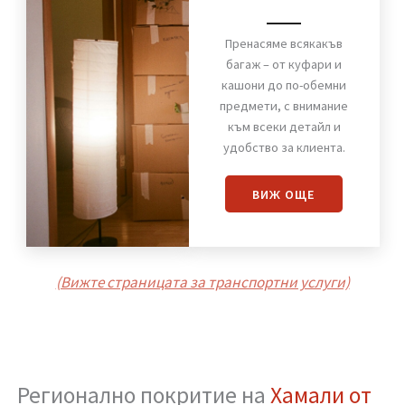
Хамали от Стомана
Пренасяне
на багаж
Пренасяме всякакъв
багаж – от куфари и
кашони до по-обемни
предмети, с внимание
към всеки детайл и
удобство за клиента.
ВИЖ OЩЕ