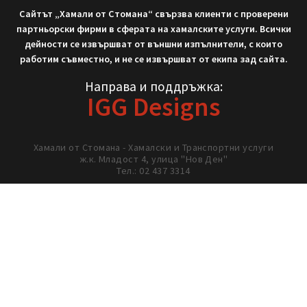
Не си тръгвай с празни ръце!
Нека работим заедно!
02/ 437 3314