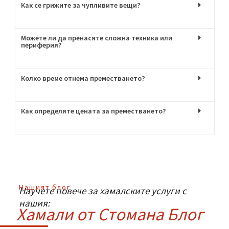
Мога ли да наема само транспорт без хамали?
Да, предлагаме и опция само за транспорт, ако
разполагате с хора, които могат сами да товарят и
разтоварват вещите. Тази услуга е полезна, ако имате
приятели или колеги, които ще ви помагат, но все пак
искате сигурен и надежден транспорт, за да няма
повреди или забавяния. Нашите превозни средства са
оборудвани с колани и защитни подложки, за да се
гарантира безопасността на вещите, а при нужда
можем да ви дадем съвети как да опаковате и
подредите багажа за максимална защита.
Как се грижите за чупливите вещи?
Можете ли да пренасяте сложна техника или
периферия?