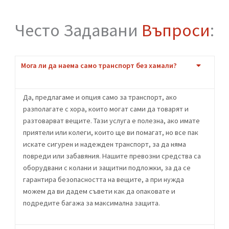
Стъпка Две:
Офертата
Ще ви дадем точна цена по телефона или
след оглед.
Стъпка Три:
Започваме
Пригответе се за хамалски услуги от най-
висок клас!
Често Задавани
Въпроси
: