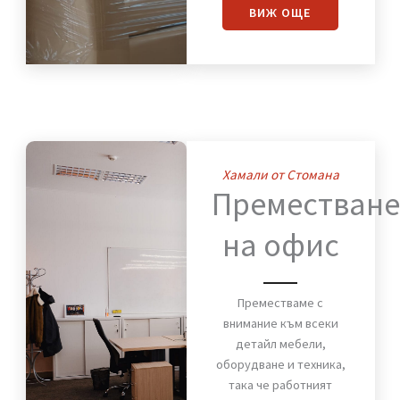
за сигурното и бързо
преместване на вашия
дом. Мебели, техника и
лични вещи пристигат
без повреди и в срок.
ВИЖ OЩЕ
Хамали от Стомана
Премества
на офис