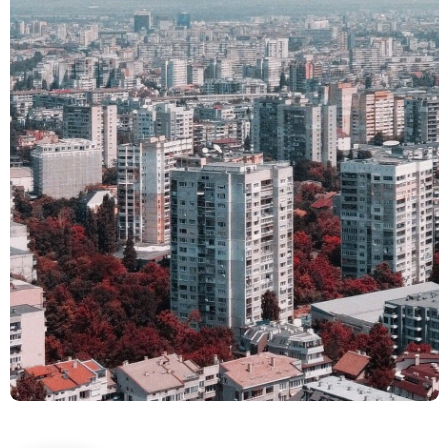
Лесно пренасяне в 3 лесни стъпки: чуваме се, оглеждаме,
започваме.
02/ 437 3314