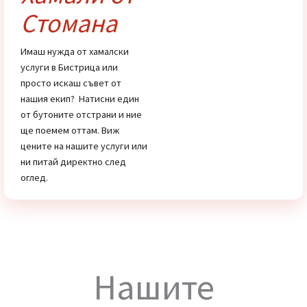
Цени
Хамали от
Стомана
Имаш нужда от хамалски
услуги в Бистрица или
просто искаш съвет от
нашия екип? Натисни един
от бутоните отстрани и ние
ще поемем оттам. Виж
цените на нашите услуги или
ни питай директно след
оглед.