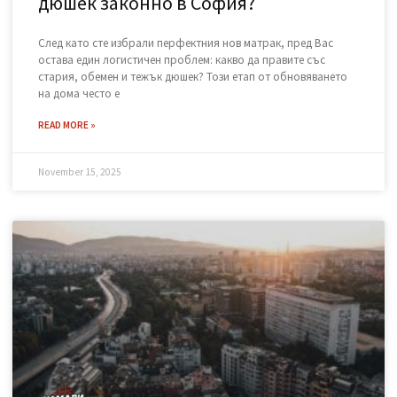
READ MORE »
November 15, 2025
Къде да изхвърля стар матрак и
дюшек законно в София?