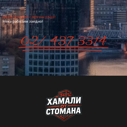
Транспорт от София до друг град –
как да стане най-изгодно?
Когато планирате преместване извън София, много хора се
изненадват колко трудно и скъпо може да се окаже. Опитът
да организирате транспорта сами често води до повече
курсове, загубено време и
READ MORE »
September 9, 2025