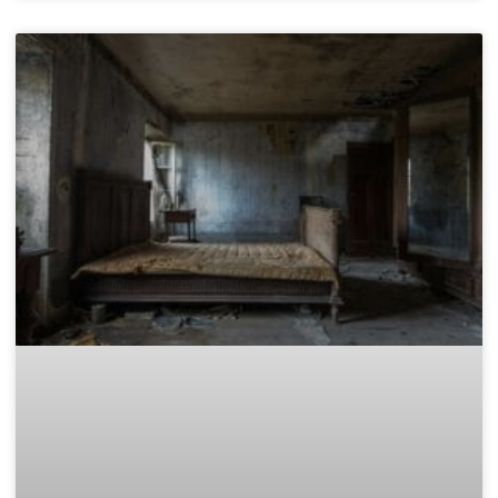
Законно извозване: Къде да
изхвърля дървени отпадъци в
София?
След приключване на проект за обновяване, смяна на
дограма или събаряне на стари дървени конструкции, почти
винаги остава голямо количество дървен материал. Този
отпадък е не само обемист, но и
READ MORE »
November 15, 2025