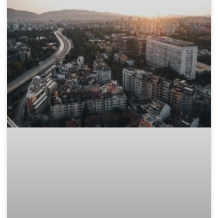
Къде да изхвърля стар матрак и
дюшек законно в София?
След като сте избрали перфектния нов матрак, пред Вас
остава един логистичен проблем: какво да правите със
стария, обемен и тежък дюшек? Този етап от обновяването
на дома често е
READ MORE »
November 15, 2025