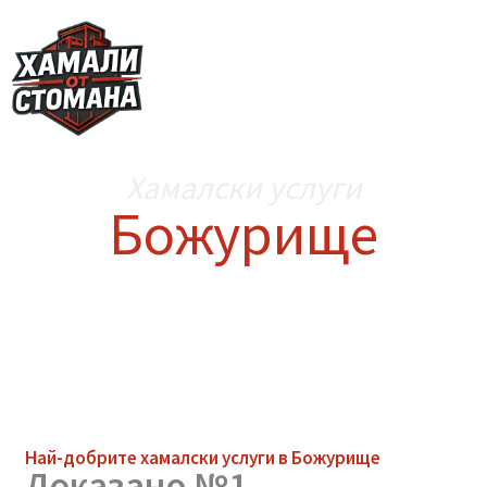
Skip
to
content
Хамалски услуги
Божурище
Най-добрите
хамалски услуги
в Божурище