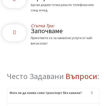
Стъпка Едно:
Обадете ни се
Свържете се с нас по телефона или чрез
формата в сайта.
Стъпка Две:
Офертата
Ще ви дадем точна цена по телефона или
след оглед.
Стъпка Три:
Започваме