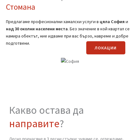
(Вижте страницата за транспортни услуги)
Регионално покритие на
Хамали от
Стомана
Предлагаме професионални хамалски услуги в
цяла
София
и
над 30 околни населени места
. Без значение в кой квартал се
намира обектът, ние идваме при вас бързо, навреме и добре
подготвени.
ЛОКАЦИИ