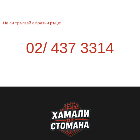
Транспорт от София до друг град –
как да стане най-изгодно?
Когато планирате преместване извън София, много хора се
изненадват колко трудно и скъпо може да се окаже. Опитът
да организирате транспорта сами често води до повече
курсове, загубено време и
READ MORE »
September 9, 2025