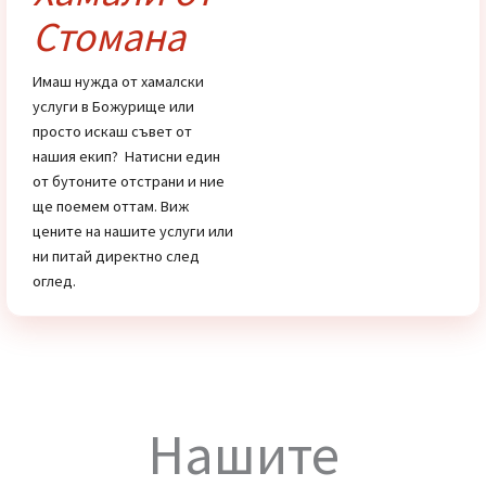
Цени
Хамали от
Стомана
Имаш нужда от хамалски
услуги в Божурище или
просто искаш съвет от
нашия екип? Натисни един
от бутоните отстрани и ние
ще поемем оттам. Виж
цените на нашите услуги или
ни питай директно след
оглед.