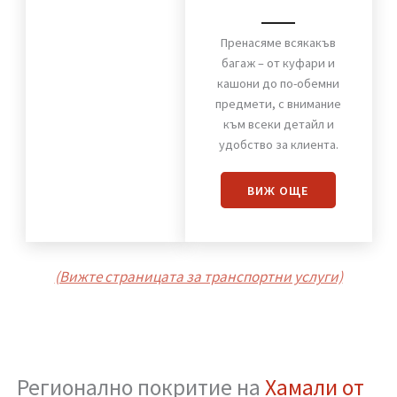
Хамали от Стомана
Пренасяне
на багаж
Пренасяме всякакъв
багаж – от куфари и
кашони до по-обемни
предмети, с внимание
към всеки детайл и
удобство за клиента.
ВИЖ OЩЕ