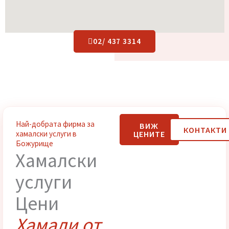
02/ 437 3314
Най-добрата фирма за
ВИЖ
КОНТАК
ЦЕНИТЕ
хамалски услуги в
Божурище
Хамалски
услуги