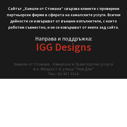
Не си тръгвай с празни ръце!
Нека работим заедно!
02/ 437 3314