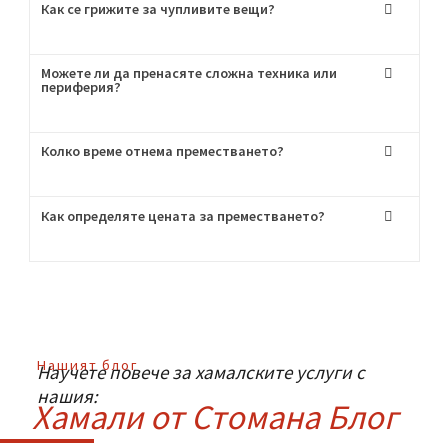
Пригответе се за хамалски услуги от най-
висок клас!
Често Задавани
Въпроси
:
Мога ли да наема само транспорт без хамали?
Как се грижите за чупливите вещи?
Можете ли да пренасяте сложна техника или
периферия?