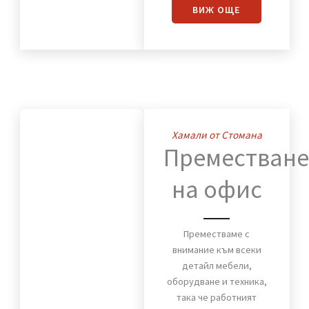
за сигурното и бързо
преместване на вашия
дом. Мебели, техника и
лични вещи пристигат
без повреди и в срок.
ВИЖ OЩЕ
Хамали от Стомана
Премества
на офис