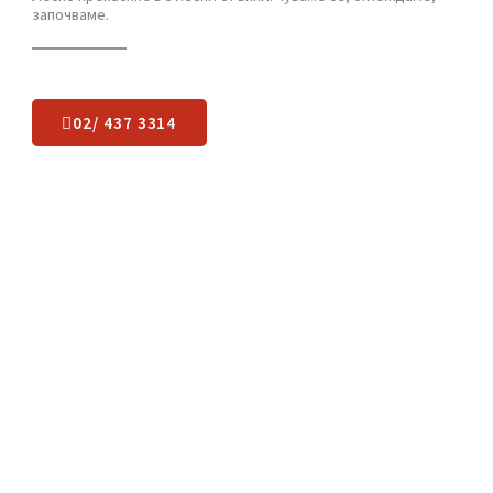
Какво остава да
направите
?
Лесно пренасяне в 3 лесни стъпки: чуваме се, оглеждаме,
започваме.
02/ 437 3314