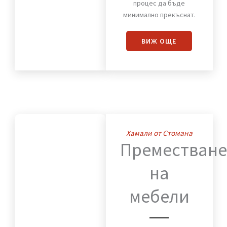
Преместваме с
внимание към всеки
детайл мебели,
оборудване и техника,
така че работният
процес да бъде
минимално прекъснат.
ВИЖ OЩЕ
Хамали от Стомана