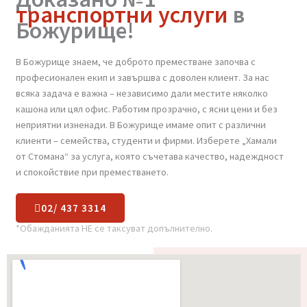
Доказано №1
транспортни услуги
в
Божурище!
В Божурище знаем, че доброто преместване започва с
професионален екип и завършва с доволен клиент. За нас
всяка задача е важна – независимо дали местите няколко
кашона или цял офис. Работим прозрачно, с ясни цени и без
неприятни изненади. В Божурище имаме опит с различни
клиенти – семейства, студенти и фирми. Изберете „Хамали
от Стомана“ за услуга, която съчетава качество, надеждност
и спокойствие при преместването.
02/ 437 3314
*Обажданията НЕ се таксуват допълнително.