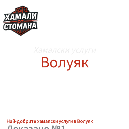
Skip
to
content
Хамалски услуги
Волуяк
Най-добрите
хамалски услуги
в Волуяк