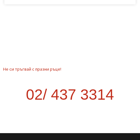
Транспорт от София до друг град –
как да стане най-изгодно?
Когато планирате преместване извън София, много хора се
изненадват колко трудно и скъпо може да се окаже. Опитът
да организирате транспорта сами често води до повече
курсове, загубено време и
READ MORE »