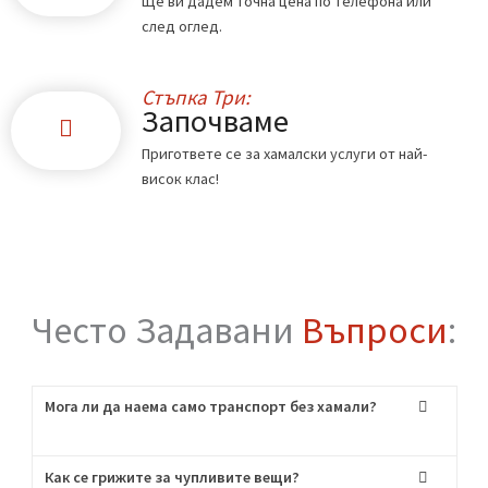
Стъпка Едно:
Обадете ни се
Свържете се с нас по телефона или чрез
формата в сайта.
Стъпка Две:
Офертата
Ще ви дадем точна цена по телефона или
след оглед.
Стъпка Три:
Започваме