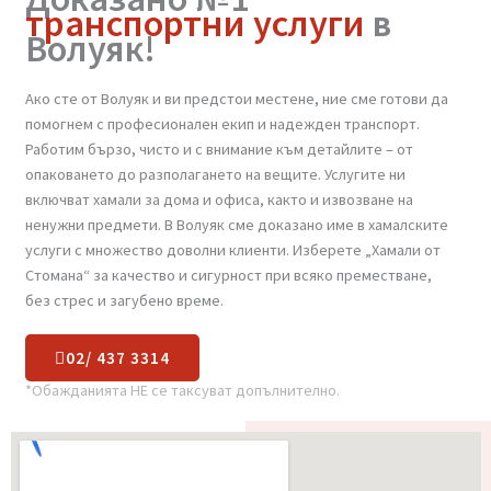
Доказано №1
транспортни услуги
в
Волуяк!
Ако сте от Волуяк и ви предстои местене, ние сме готови да
помогнем с професионален екип и надежден транспорт.
Работим бързо, чисто и с внимание към детайлите – от
опаковането до разполагането на вещите. Услугите ни
включват хамали за дома и офиса, както и извозване на
ненужни предмети. В Волуяк сме доказано име в хамалските
услуги с множество доволни клиенти. Изберете „Хамали от
Стомана“ за качество и сигурност при всяко преместване,
без стрес и загубено време.
02/ 437 3314
*Обажданията НЕ се таксуват допълнително.