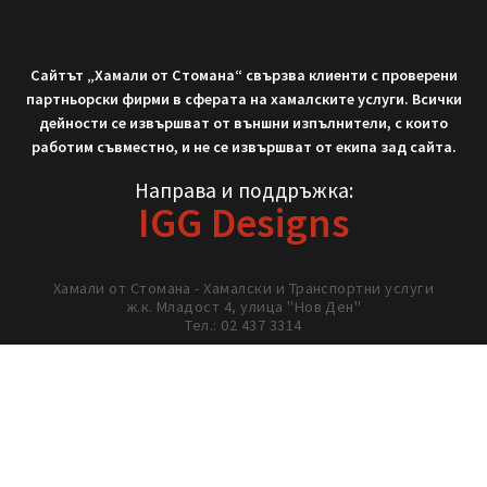
September 9, 2025
Не си тръгвай с празни ръце!
Нека работим заедно!
02/ 437 3314