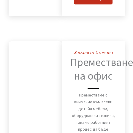
преместване на вашия
дом. Мебели, техника и
лични вещи пристигат
без повреди и в срок.
ВИЖ OЩЕ
Хамали от Стомана
Премества
на офис