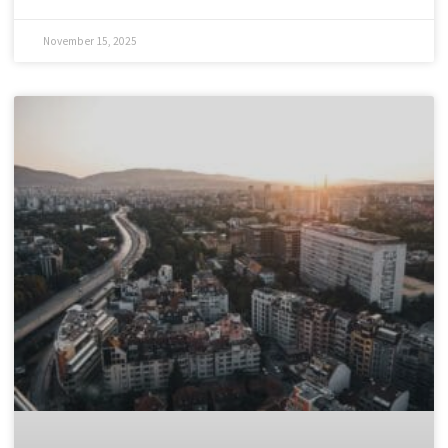
Къде да изхвърля стар матрак и
дюшек законно в София?
След като сте избрали перфектния нов матрак, пред Вас
остава един логистичен проблем: какво да правите със
стария, обемен и тежък дюшек? Този етап от обновяването
на дома често е
READ MORE »