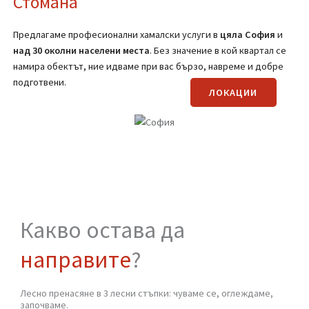
(Вижте страницата за транспортни услуги)
Регионално покритие на
Хамали от
Стомана
Предлагаме професионални хамалски услуги в
цяла
София
и
над 30 околни населени места
. Без значение в кой квартал се
намира обектът, ние идваме при вас бързо, навреме и добре
подготвени.
ЛОКАЦИИ