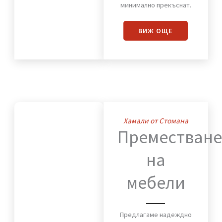
Преместваме с
внимание към всеки
детайл мебели,
оборудване и техника,
така че работният
процес да бъде
минимално прекъснат.
ВИЖ OЩЕ
Хамали от Стомана