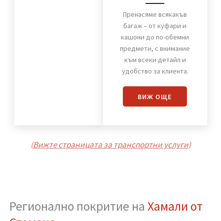
Хамали от Стомана
Пренасяне
на багаж
Пренасяме всякакъв
багаж – от куфари и
кашони до по-обемни
предмети, с внимание
към всеки детайл и
удобство за клиента.
ВИЖ OЩЕ