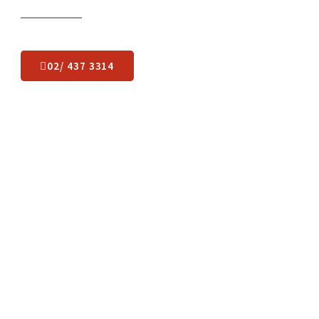
Какво остава да
направите
?
Лесно пренасяне в 3 лесни стъпки: чуваме се, оглеждаме,
започваме.
02/ 437 3314