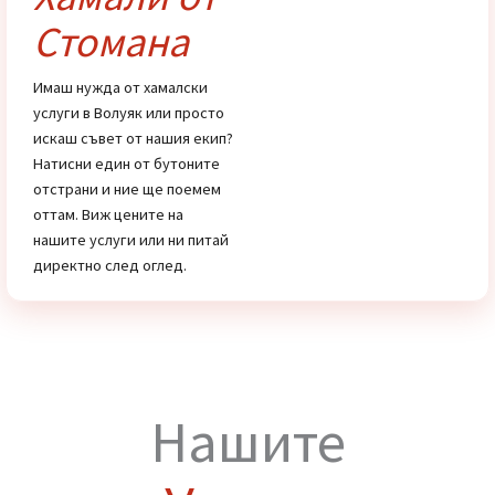
услуги
Цени
Хамали от
Стомана
Имаш нужда от хамалски
услуги в Волуяк или просто
искаш съвет от нашия екип?
Натисни един от бутоните
отстрани и ние ще поемем
оттам. Виж цените на
нашите услуги или ни питай
директно след оглед.