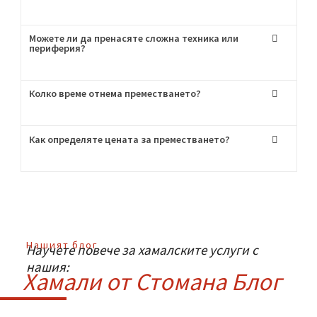
Пригответе се за хамалски услуги от най-
висок клас!
Често Задавани
Въпроси
:
Мога ли да наема само транспорт без хамали?
Как се грижите за чупливите вещи?
Можете ли да пренасяте сложна техника или
периферия?