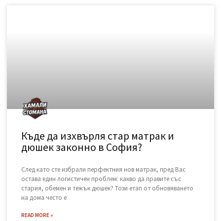
Законно извозване: Къде да
изхвърля дървени отпадъци в
София?
След приключване на проект за обновяване, смяна на
дограма или събаряне на стари дървени конструкции, почти
винаги остава голямо количество дървен материал. Този
отпадък е не само обемист, но и
READ MORE »
November 15, 2025