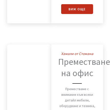
Нашият екип се грижи
за сигурното и бързо
преместване на вашия
дом. Мебели, техника и
лични вещи пристигат
без повреди и в срок.
ВИЖ OЩЕ
Хамали от Стомана
Премества