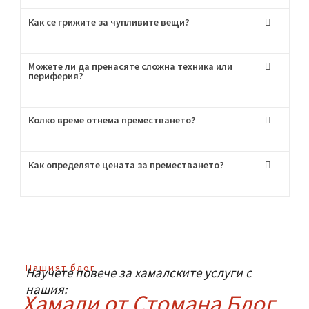
Започваме
Пригответе се за хамалски услуги от най-
висок клас!
Често Задавани
Въпроси
:
Мога ли да наема само транспорт без хамали?
Как се грижите за чупливите вещи?
Можете ли да пренасяте сложна техника или
периферия?