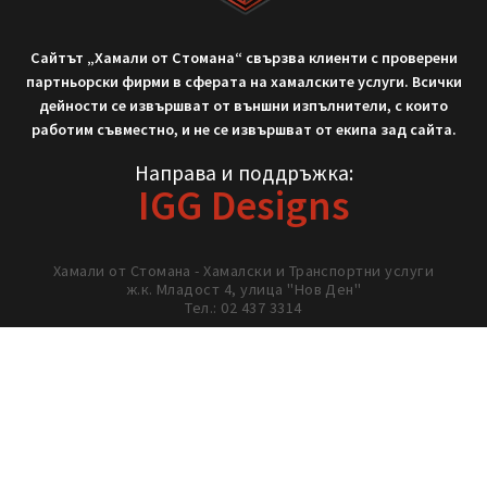
Не си тръгвай с празни ръце!
Нека работим заедно!
02/ 437 3314