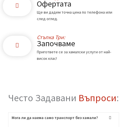
Стъпка Едно:
Обадете ни се
Свържете се с нас по телефона или чрез
формата в сайта.
Стъпка Две:
Офертата
Ще ви дадем точна цена по телефона или
след оглед.
Стъпка Три: