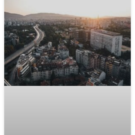
Къде да изхвърля стар матрак и
дюшек законно в София?
След като сте избрали перфектния нов матрак, пред Вас
остава един логистичен проблем: какво да правите със
стария, обемен и тежък дюшек? Този етап от обновяването
на дома често е
READ MORE »
November 15, 2025