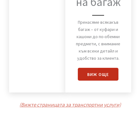
Хамали от Стомана
Пренасяне
на багаж
Пренасяме всякакъв
багаж – от куфари и
кашони до по-обемни
предмети, с внимание
към всеки детайл и
удобство за клиента.