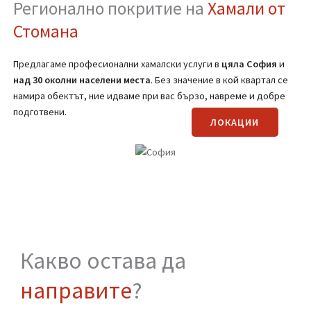
ВИЖ OЩЕ
(Вижте страницата за транспортни услуги)
Регионално покритие на
Хамали от
Стомана
Предлагаме професионални хамалски услуги в
цяла
София
и
над 30 околни населени места
. Без значение в кой квартал се
намира обектът, ние идваме при вас бързо, навреме и добре
подготвени.
ЛОКАЦИИ