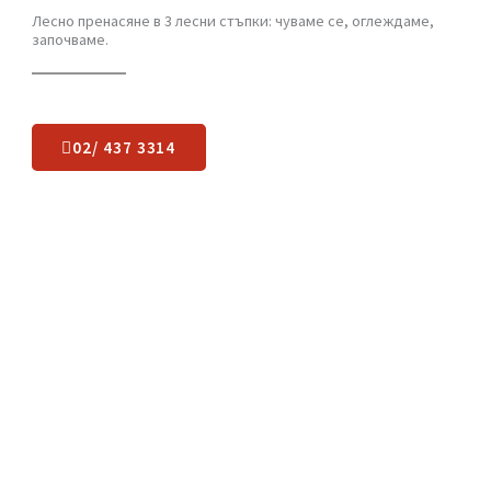
Какво остава да
направите
?
Лесно пренасяне в 3 лесни стъпки: чуваме се, оглеждаме,
започваме.
02/ 437 3314