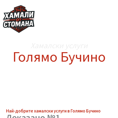
Skip
to
content
Хамалски услуги
Голямо Бучино
Най-добрите
хамалски услуги
в Голямо Бучино