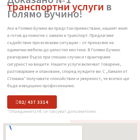
Доказано №1
транспортни услуги
в
Голямо Бучино!
Ако в Голямо Бучино ви предстои преместване, нашият екип
е готов да помогне с хамали и транспорт. Предлагаме
съдействие при всякакви ситуации – от пренасяне на
единични мебели до цялостно местене. В Голямо Бучино
реагираме бързо при спешни случаи и гарантираме
сигурност на вещите. Нашите услуги включват товарене,
разтоварване и опаковане, според нуждите ви. С „Хамали от
Стомана“ получавате спокойствие и увереност, че всичко ще
бъде извършено професионално.
02/ 437 3314
*Обажданията НЕ се таксуват допълнително.