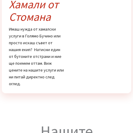
услуги
Цени
Хамали от
Стомана
Имаш нужда от хамалски
услуги в Голямо Бучино или
просто искаш съвет от
нашия екип? Натисни един
от бутоните отстрани и ние
ще поемем оттам. Виж
цените на нашите услуги или
ни питай директно след
оглед.