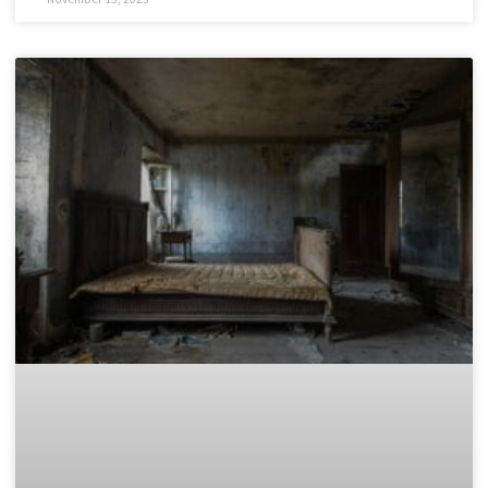
Законно извозване: Къде да
изхвърля дървени отпадъци в
София?
След приключване на проект за обновяване, смяна на
дограма или събаряне на стари дървени конструкции, почти
винаги остава голямо количество дървен материал. Този
отпадък е не само обемист, но и
READ MORE »
November 15, 2025