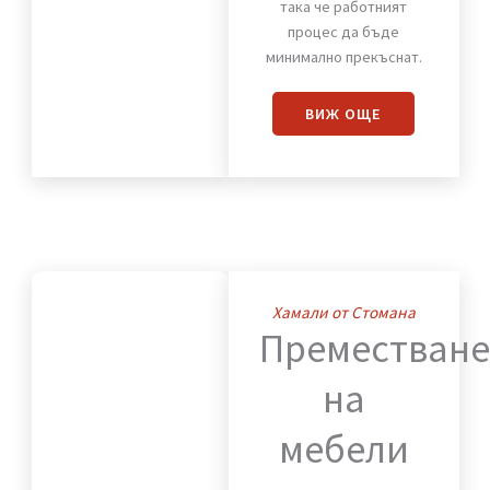
на офис
Преместваме с
внимание към всеки
детайл мебели,
оборудване и техника,
така че работният
процес да бъде
минимално прекъснат.
ВИЖ OЩЕ