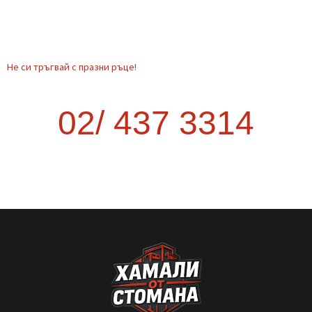
Транспорт от София до друг град –
как да стане най-изгодно?
Когато планирате преместване извън София, много хора се
изненадват колко трудно и скъпо може да се окаже. Опитът
да организирате транспорта сами често води до повече
курсове, загубено време и
READ MORE »
September 9, 2025