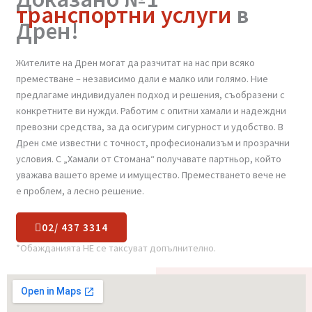
Доказано №1
транспортни услуги
в
Дрен!
Жителите на Дрен могат да разчитат на нас при всяко
преместване – независимо дали е малко или голямо. Ние
предлагаме индивидуален подход и решения, съобразени с
конкретните ви нужди. Работим с опитни хамали и надеждни
превозни средства, за да осигурим сигурност и удобство. В
Дрен сме известни с точност, професионализъм и прозрачни
условия. С „Хамали от Стомана“ получавате партньор, който
уважава вашето време и имущество. Преместването вече не
е проблем, а лесно решение.
02/ 437 3314
*Обажданията НЕ се таксуват допълнително.