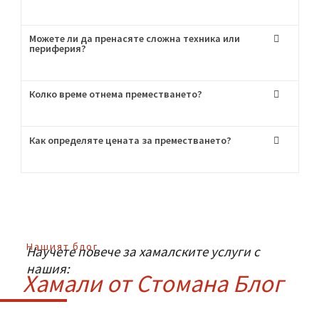
Пригответе се за хамалски услуги от най-
висок клас!
Често Задавани
Въпроси
:
Мога ли да наема само транспорт без хамали?
Как се грижите за чупливите вещи?
Можете ли да пренасяте сложна техника или
периферия?