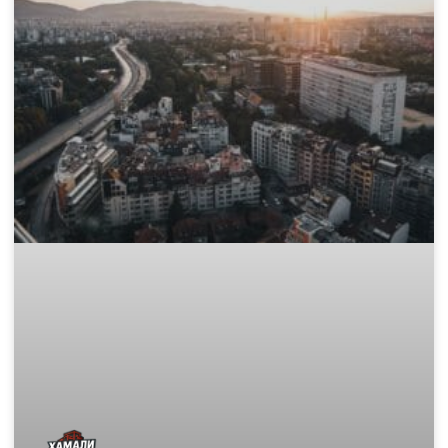
Къде да изхвърля стар матрак и
дюшек законно в София?
След като сте избрали перфектния нов матрак, пред Вас
остава един логистичен проблем: какво да правите със
стария, обемен и тежък дюшек? Този етап от обновяването
на дома често е
READ MORE »
November 15, 2025