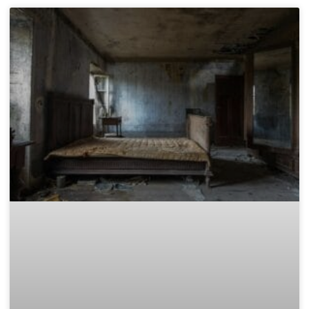
Законно извозване: Къде да
изхвърля дървени отпадъци в
София?
След приключване на проект за обновяване, смяна на
дограма или събаряне на стари дървени конструкции, почти
винаги остава голямо количество дървен материал. Този
отпадък е не само обемист, но и
READ MORE »
November 15, 2025