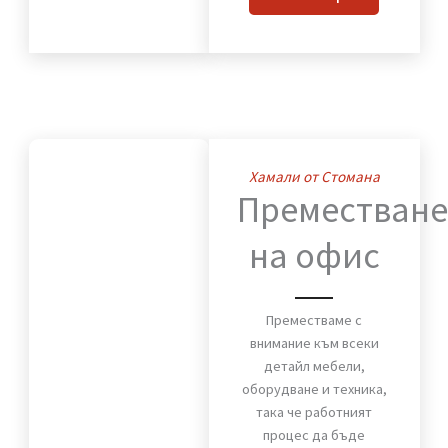
преместване на вашия
дом. Мебели, техника и
лични вещи пристигат
без повреди и в срок.
ВИЖ OЩЕ
Хамали от Стомана
Премества
на офис