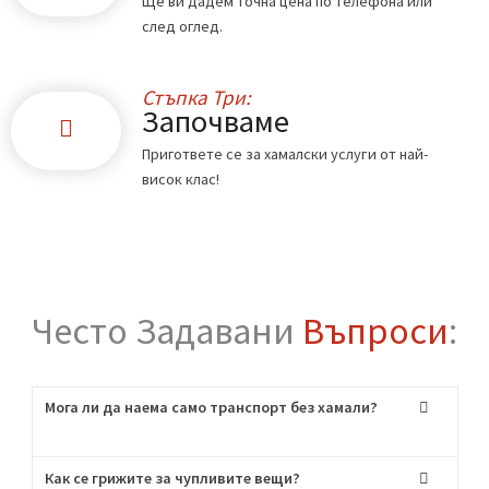
Стъпка Едно:
Обадете ни се
Свържете се с нас по телефона или чрез
формата в сайта.
Стъпка Две:
Офертата
Ще ви дадем точна цена по телефона или
след оглед.
Стъпка Три:
Започваме