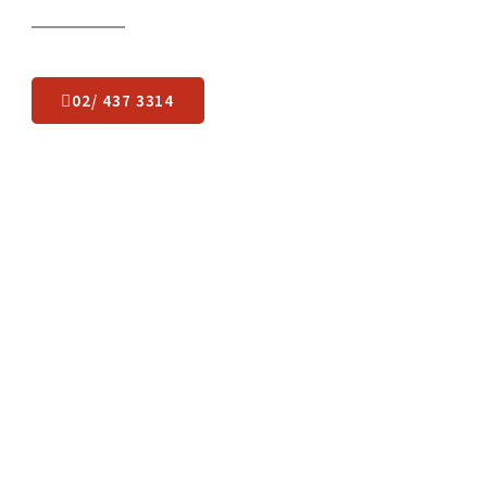
Какво остава да
направите
?
Лесно пренасяне в 3 лесни стъпки: чуваме се, оглеждаме,
започваме.
02/ 437 3314