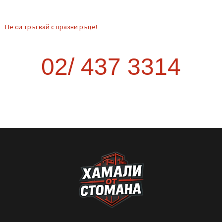
Транспорт от София до друг град –
как да стане най-изгодно?
Когато планирате преместване извън София, много хора се
изненадват колко трудно и скъпо може да се окаже. Опитът
да организирате транспорта сами често води до повече
курсове, загубено време и
READ MORE »
September 9, 2025