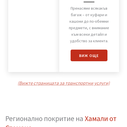
Хамали от Стомана
Пренасяне
на багаж
Пренасяме всякакъв
багаж – от куфари и
кашони до по-обемни
предмети, с внимание
към всеки детайл и
удобство за клиента.
ВИЖ OЩЕ