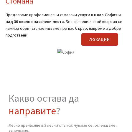
(Вижте страницата за транспортни услуги)
Регионално покритие на
Хамали от
Стомана
Предлагаме професионални хамалски услуги в
цяла
София
и
над 30 околни населени места
. Без значение в кой квартал се
намира обектът, ние идваме при вас бързо, навреме и добре
подготвени.
ЛОКАЦИИ