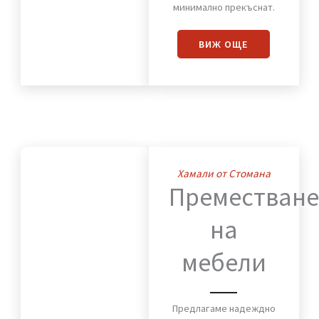
Преместваме с
внимание към всеки
детайл мебели,
оборудване и техника,
така че работният
процес да бъде
минимално прекъснат.
ВИЖ OЩЕ
Хамали от Стомана