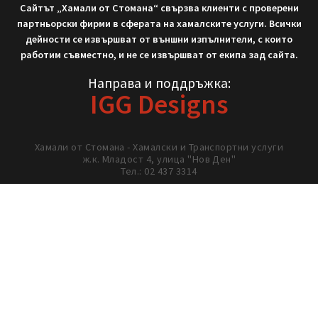
Не си тръгвай с празни ръце!
Нека работим заедно!
02/ 437 3314