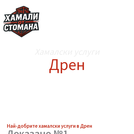
Skip
to
content
Хамалски услуги
Дрен
Най-добрите
хамалски услуги
в Дрен