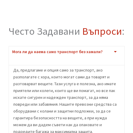
Стъпка Две:
Офертата
Ще ви дадем точна цена по телефона или
след оглед.
Стъпка Три:
Започваме
Пригответе се за хамалски услуги от най-
висок клас!
Често Задавани
Въпроси
: