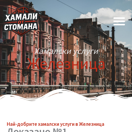
Skip
to
content
Хамалски услуги
Железница
Най-добрите
хамалски услуги
в Железница