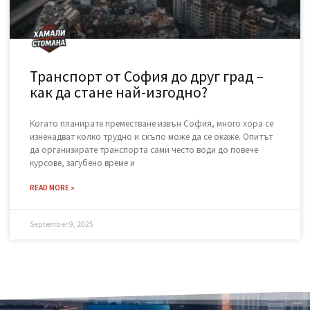
Къде да изхвърля стар матрак и
дюшек законно в София?
След като сте избрали перфектния нов матрак, пред Вас
остава един логистичен проблем: какво да правите със
стария, обемен и тежък дюшек? Този етап от обновяването
на дома често е
READ MORE »
November 15, 2025