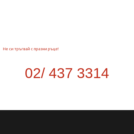
Транспорт от София до друг град –
как да стане най-изгодно?
Когато планирате преместване извън София, много хора се
изненадват колко трудно и скъпо може да се окаже. Опитът
да организирате транспорта сами често води до повече
курсове, загубено време и
READ MORE »
September 9, 2025