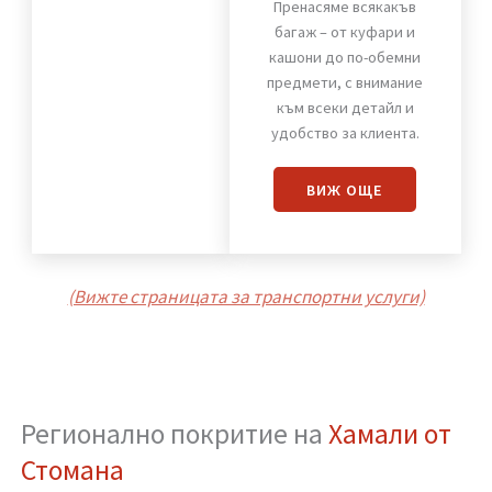
Хамали от Стомана
Пренасяне
на багаж
Пренасяме всякакъв
багаж – от куфари и
кашони до по-обемни
предмети, с внимание
към всеки детайл и
удобство за клиента.
ВИЖ OЩЕ