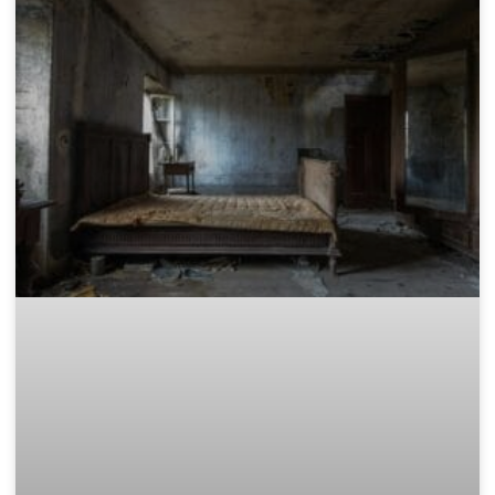
Законно извозване: Къде да
изхвърля дървени отпадъци в
София?
След приключване на проект за обновяване, смяна на
дограма или събаряне на стари дървени конструкции, почти
винаги остава голямо количество дървен материал. Този
отпадък е не само обемист, но и
READ MORE »
November 15, 2025