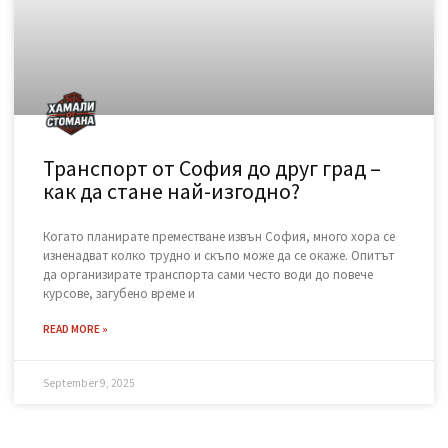
Къде да изхвърля стар матрак и
дюшек законно в София?
След като сте избрали перфектния нов матрак, пред Вас
остава един логистичен проблем: какво да правите със
стария, обемен и тежък дюшек? Този етап от обновяването
на дома често е
READ MORE »
November 15, 2025