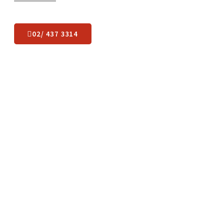
Какво остава да
направите
?
Лесно пренасяне в 3 лесни стъпки: чуваме се, оглеждаме,
започваме.
02/ 437 3314