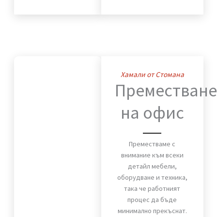
дом. Мебели, техника и
лични вещи пристигат
без повреди и в срок.
ВИЖ OЩЕ
Хамали от Стомана
Премества
на офис