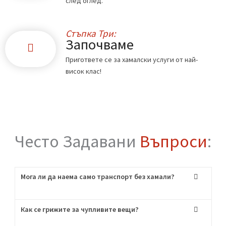
Стъпка Едно:
Обадете ни се
Свържете се с нас по телефона или чрез
формата в сайта.
Стъпка Две:
Офертата
Ще ви дадем точна цена по телефона или
след оглед.
Стъпка Три:
Започваме
Пригответе се за хамалски услуги от най-