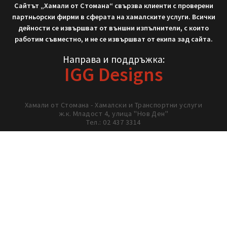
Не си тръгвай с празни ръце!
Нека работим заедно!
02/ 437 3314