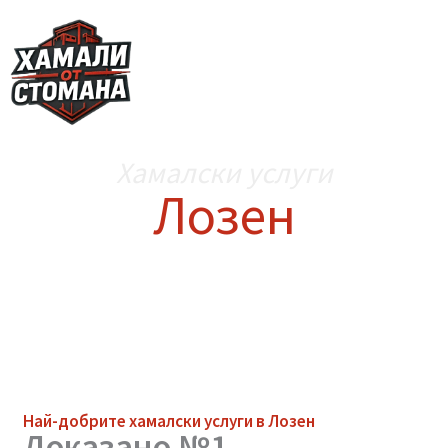
Skip
to
content
Хамалски услуги
Лозен
Най-добрите
хамалски услуги
в Лозен