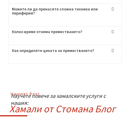
висок клас!
Често Задавани
Въпроси
:
Мога ли да наема само транспорт без хамали?
Как се грижите за чупливите вещи?
Можете ли да пренасяте сложна техника или
периферия?
Колко време отнема преместването?