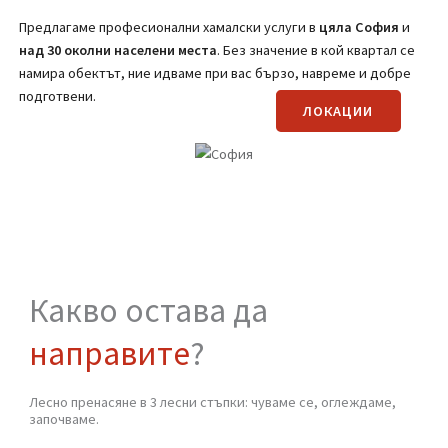
(Вижте страницата за транспортни услуги)
Регионално покритие на
Хамали от
Стомана
Предлагаме професионални хамалски услуги в
цяла
София
и
над 30 околни населени места
. Без значение в кой квартал се
намира обектът, ние идваме при вас бързо, навреме и добре
подготвени.
ЛОКАЦИИ