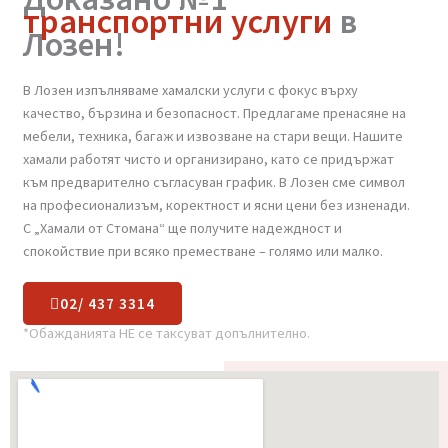
Доказано №1
транспортни услуги
в
Лозен!
В Лозен изпълняваме хамалски услуги с фокус върху
качество, бързина и безопасност. Предлагаме пренасяне на
мебели, техника, багаж и извозване на стари вещи. Нашите
хамали работят чисто и организирано, като се придържат
към предварително съгласуван график. В Лозен сме символ
на професионализъм, коректност и ясни цени без изненади.
С „Хамали от Стомана“ ще получите надеждност и
спокойствие при всяко преместване – голямо или малко.
02/ 437 3314
*Обажданията НЕ се таксуват допълнително.