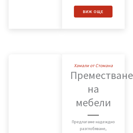
Преместваме с
внимание към всеки
детайл мебели,
оборудване и техника,
така че работният
процес да бъде
минимално прекъснат.
ВИЖ OЩЕ
Хамали от Стомана
Премества