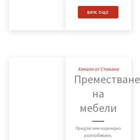
Преместваме с
внимание към всеки
детайл мебели,
оборудване и техника,
така че работният
процес да бъде
минимално прекъснат.
ВИЖ OЩЕ
Хамали от Стомана
Премества