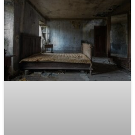
Законно извозване: Къде да
изхвърля дървени отпадъци в
София?
След приключване на проект за обновяване, смяна на
дограма или събаряне на стари дървени конструкции, почти
винаги остава голямо количество дървен материал. Този
отпадък е не само обемист, но и
READ MORE »
November 15, 2025