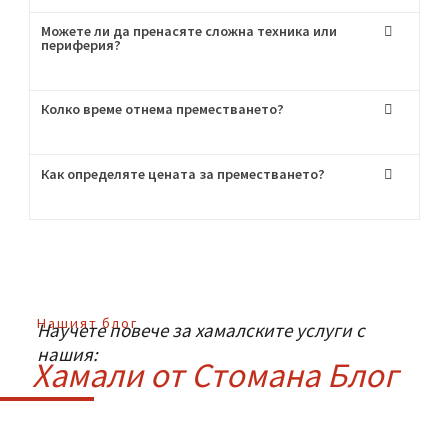
висок клас!
Често Задавани
Въпроси
:
Мога ли да наема само транспорт без хамали?
Как се грижите за чупливите вещи?
Можете ли да пренасяте сложна техника или
периферия?
Колко време отнема преместването?