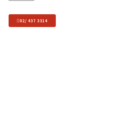
Какво остава да
направите
?
Лесно пренасяне в 3 лесни стъпки: чуваме се, оглеждаме,
започваме.
02/ 437 3314