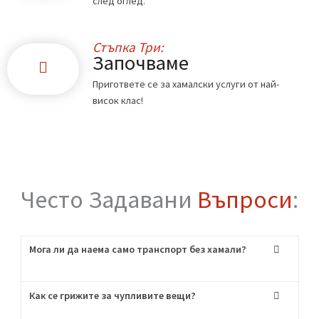
Стъпка Едно:
Обадете ни се
Свържете се с нас по телефона или чрез
формата в сайта.
Стъпка Две:
Офертата
Ще ви дадем точна цена по телефона или
след оглед.
Стъпка Три:
Започваме
Пригответе се за хамалски услуги от най-