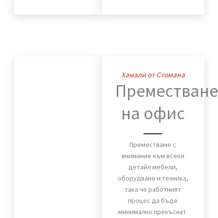
дом. Мебели, техника и
лични вещи пристигат
без повреди и в срок.
ВИЖ OЩЕ
Хамали от Стомана
Премества
на офис