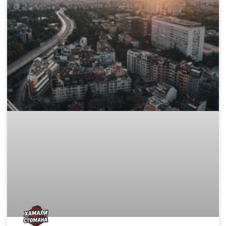
Къде да изхвърля стар матрак и
дюшек законно в София?
След като сте избрали перфектния нов матрак, пред Вас
остава един логистичен проблем: какво да правите със
стария, обемен и тежък дюшек? Този етап от обновяването
на дома често е
READ MORE »
November 15, 2025