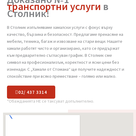
Доказано №1
транспортни услуги
в
Столник!
В Столник изпълняваме хамалски услуги с фокус върху
качество, бързина и безопасност. Предлагаме пренасяне на
мебели, техника, багаж и извозване на стари вещи. Нашите
хамали работят чисто и организирано, като се придържат
към предварително съгласуван график. В Столник сме
символ на професионализъм, коректност и ясни цени без
изненади. С „Хамали от Стомана“ ще получите надеждност и
спокойствие при всяко преместване – голямо или малко.
02/ 437 3314
*Обажданията НЕ се таксуват допълнително.