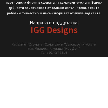
Не си тръгвай с празни ръце!
Нека работим заедно!
02/ 437 3314