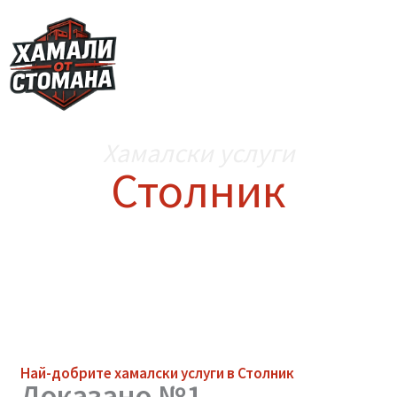
Skip
to
content
Хамалски услуги
Столник
Най-добрите
хамалски услуги
в Столник