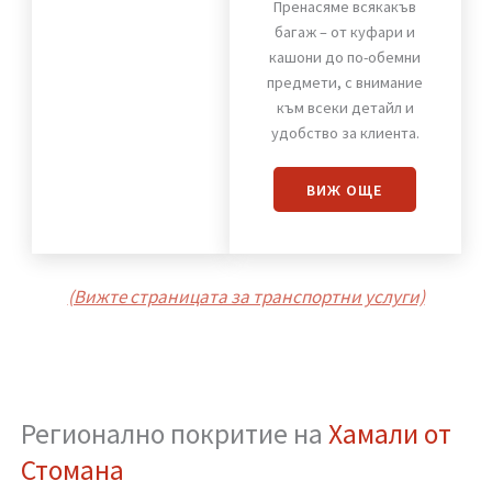
Хамали от Стомана
Пренасяне
на багаж
Пренасяме всякакъв
багаж – от куфари и
кашони до по-обемни
предмети, с внимание
към всеки детайл и
удобство за клиента.
ВИЖ OЩЕ