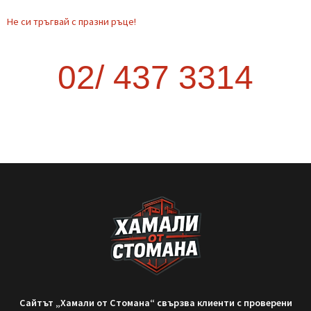
Транспорт от София до друг град –
как да стане най-изгодно?
Когато планирате преместване извън София, много хора се
изненадват колко трудно и скъпо може да се окаже. Опитът
да организирате транспорта сами често води до повече
курсове, загубено време и
READ MORE »
September 9, 2025