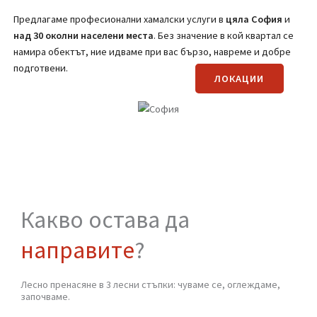
(Вижте страницата за транспортни услуги)
Регионално покритие на
Хамали от
Стомана
Предлагаме професионални хамалски услуги в
цяла
София
и
над 30 околни населени места
. Без значение в кой квартал се
намира обектът, ние идваме при вас бързо, навреме и добре
подготвени.
ЛОКАЦИИ