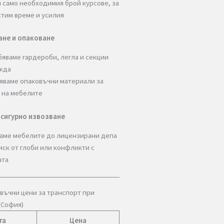
те хамали знаят как да се справят с тежки и
исти мебели, дори от висок етаж без
сьор.
птимизиран транспорт
Използваме бусове и камиончета с точния
размер за вашето преместване
Правим само необходимия брой курсове, за
да спестим време и усилия
азглобяване и опаковане
Разглобяваме гардероби, легла и секции
при нужда
Осигуряваме опаковъчни материали за
защита на мебелите