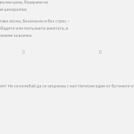
С Хамали от Стомана получавате
ясни и честни условия
, бърз
транспорт и сигурност, без
излишни притеснения. Ние сме
доказани професионалисти в
сферата на
хамалските услуги
и
транспортните услуги
.
аключение
искате преместването да стане
бързо,
но и законно
–
Хамали от Стомана са най-
ият избор
.
знасяне и разглобяване
ус или камионче за оптимален транспорт