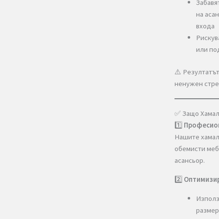
врем
⚠️ Р
нену
✅ За
1️⃣
П