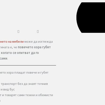
ържание
спортирането на мебели
може да изглежда
то, но истината е, че
повечето хора губят
е и пари, когато се опитват да го
низират сами
.
ащо повечето хора плащат повече и губят