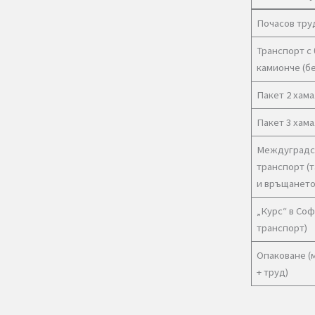
4️⃣
З
📌 О
прем
Поч
Тра
кам
Пак