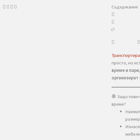
Съд
Тран
прос
врем
орга
🛑 З