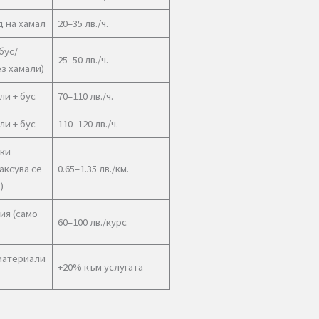
аконно и сигурно извозване
Извозваме мебелите до лицензирани депа
Няма риск от глоби или конфликти с
общината
риентировъчни цени за транспорт при
естване (София)
Услуга
Цена
асов труд на хамал
20–35 лв./ч.
нспорт с бус/
25–50 лв./ч.
иончe (без хамали)
ет 2 хамали + бус
70–110 лв./ч.