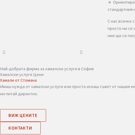
💬
З
Ако 
удоб
добр
🔹 И
🔹 Б