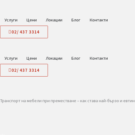
Skip
to
content
Услуги
Цени
Локации
Блог
Контакти
02/ 437 3314
Услуги
Цени
Локации
Блог
Контакти
02/ 437 3314
Транспорт на мебели при преместване – как става най-бърз