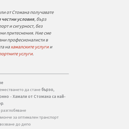
понякога е нужен оглед, за да се
прецени точно обемът и
сложността на преместването.
ак да получите конкретна цена веднага
Обадете се по телефона и обяснете какво
искате да пренесете
Попълнете анкетата в сайта – ще получите
бърза ориентировъчна цена
При сложни случаи можем да направим
безплатен оглед на място
, за да дадем
точна оферта