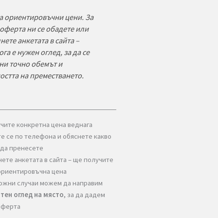
ет 3 хамали + бус
110–120 лв./ч.
дуградски
нспорт (таксува се
0.65–1.35 лв./км.
ръщането)
рс“ в София (само
60–100 лв./курс
нспорт)
коване (материали
+20% към услугата
руд)
Това са ориентировъчни цени. За
точна оферта ни се обадете или
попълнете анкетата в сайта –