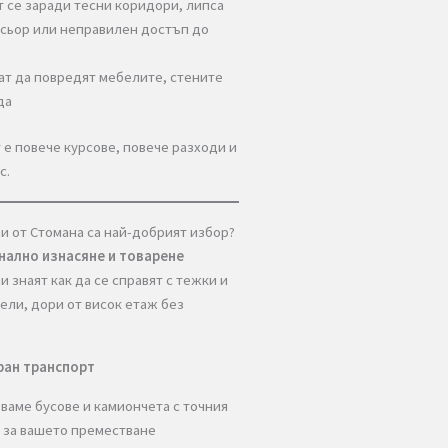
е?
Наемат транспорт без да знаят точния
размер и вид бус
Изнасят и товарят сами тежки и обемисти
мебели
Забавят се заради тесни коридори, липса
на асансьор или неправилен достъп до
входа
Рискуват да повредят мебелите, стените
или пода
езултатът е повече курсове, повече разходи и
жен стрес.
що Хамали от Стомана са най-добрият избор?
рофесионално изнасяне и товарене