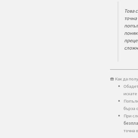
Пак
Меж
тра
и в
„Ку
тра
Опа
+ т