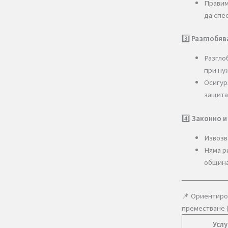
Наши
обем
асан
2️⃣
О
3️⃣
Р