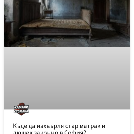
отпадък е не само обемист, но и
READ MORE »
November 15, 2025