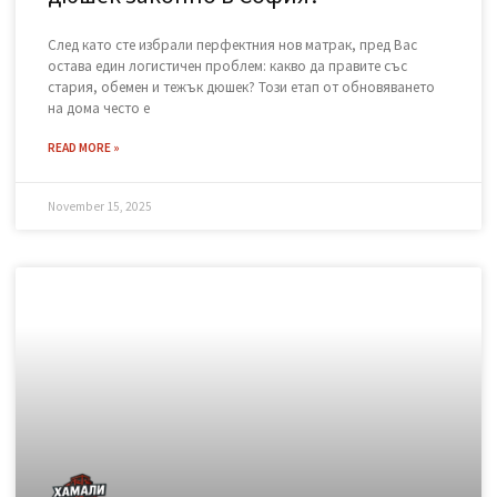
Къде да изхвърля стар матрак и
дюшек законно в София?
След като сте избрали перфектния нов матрак, пред Вас
остава един логистичен проблем: какво да правите със
стария, обемен и тежък дюшек? Този етап от обновяването
на дома често е
READ MORE »