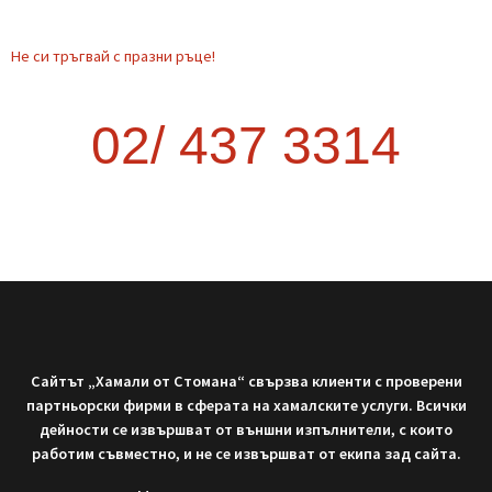
Когато планирате преместване извън София, много хора се
изненадват колко трудно и скъпо може да се окаже. Опитът
да организирате транспорта сами често води до повече
курсове, загубено време и
READ MORE »
September 9, 2025
Не си тръгвай с празни ръце!
Нека работим заедно!