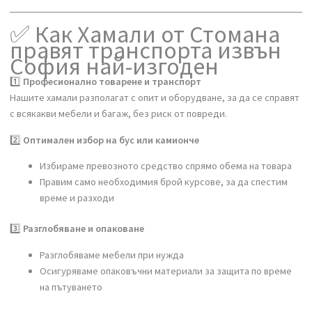
депо на правилното място
⚠️ В резултат крайната цена и стресът растат значително.
✅ Как Хамали от Стомана
правят транспорта извън
София най-изгоден
1️⃣
Професионално товарене и транспорт
Нашите хамали разполагат с опит и оборудване, за да се справя
с всякакви мебели и багаж, без риск от повреди.
2️⃣
Оптимален избор на бус или камионче
Избираме превозното средство спрямо обема на товара
Правим само необходимия брой курсове, за да спестим
време и разходи
3️⃣
Разглобяване и опаковане