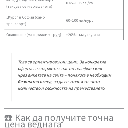
Пакет 2 хамали + бус
70–110 лв./ч.
Пакет 3 хамали + бус
110–120 лв./ч.
Междуградски транспорт
0.65–1.35 лв./км.
(таксува се и връщането)
„Курс“ в София (само
60–100 лв./курс
транспорт)
Опаковане (материали + труд)
+20% към услугата
Това са ориентировъчни цени. За конкретна
оферта се свържете с нас по телефона или
чрез анкетата на сайта – понякога е необходим
безплатен оглед
, за да се уточни точното
количество и сложността на преместването.