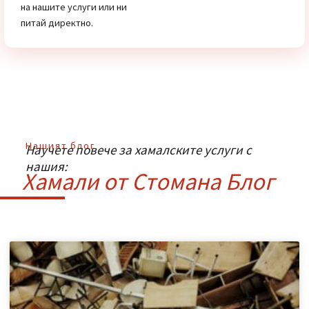
Стомана
ЦЕНИТЕ
Имаш нужда от хамалски
услуги или просто искаш
съвет от нашия екип? Не се
колебай да се свържеш с
нас! Натисни един от
бутоните отстрани и ние ще
поемем оттам. Виж цените
на нашите услуги или ни
питай директно.
Нашият блог
Научете повече за хамалските услуги с