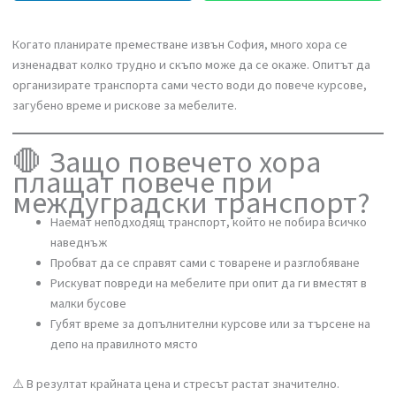
Когато планирате преместване извън София, много хора се
изненадват колко трудно и скъпо може да се окаже. Опитът да
организирате транспорта сами често води до повече курсове,
загубено време и рискове за мебелите.
🛑 Защо повечето хора
плащат повече при
междуградски транспорт?
Наемат неподходящ транспорт, който не побира всичко
наведнъж
Пробват да се справят сами с товарене и разглобяване
Рискуват повреди на мебелите при опит да ги вместят в
малки бусове
Губят време за допълнителни курсове или за търсене на