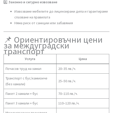
Разглобяваме мебели при нужда
Осигуряваме опаковъчни материали за защита по време
на пътуването
4️⃣
Законно и сигурно извозване
Извозваме мебелите до лицензирани депа и гарантирам
спазване на правилата
Няма риск от санкции или забавяния
📌 Ориентировъчни цени
за междуградски
транспорт
Услуга
Цена
Почасов труд на хамал
20–35 лв./ч.
Транспорт с бус/камиончe
25–50 лв./ч.
(без хамали)