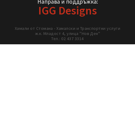
02/ 437 3314
Сайтът „Хамали от Стомана“ свързва клиенти с проверени
партньорски фирми в сферата на хамалските услуги. Всички
дейности се извършват от външни изпълнители, с които
работим съвместно, и не се извършват от екипа зад сайта.
Направа и поддръжка:
IGG Designs