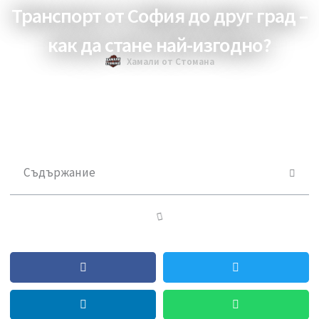
09/09/2025
Транспорт от София до друг град 
как да стане най-изгодно?
Хамали от Стомана
Съдържание