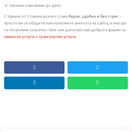
💬
Заключение
Преместването извън София може да е лесно и изгодно, ако
изберете правилния партньор.
🔹 Професионално изнасяне и товарене
🔹 Оптимален бус или камионче за вашия обем
🔹 Разглобяване и опаковане
🔹 Законно извозване до депо
С Хамали от Стомана всичко става
бързо, удобно и без стрес
–
просто ни се обадете или попълнете анкетата на сайта, и ние щ
се погрижим за всичко. Ние сме доказано най-добрата фирма з
хамалски услуги
и
транспортни услуги
.