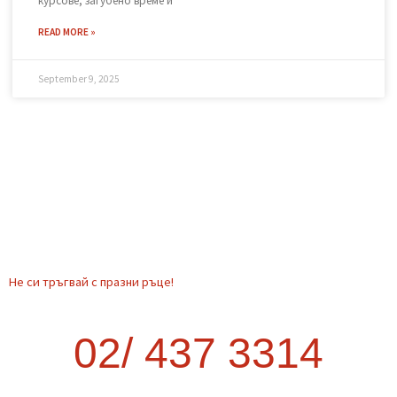
Транспорт от София до друг град –
как да стане най-изгодно?
Когато планирате преместване извън София, много хора се
изненадват колко трудно и скъпо може да се окаже. Опитът
да организирате транспорта сами често води до повече