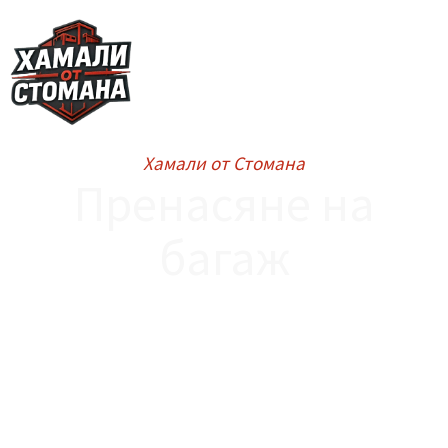
Skip
to
content
Хамали от Стомана
Пренасяне на
багаж