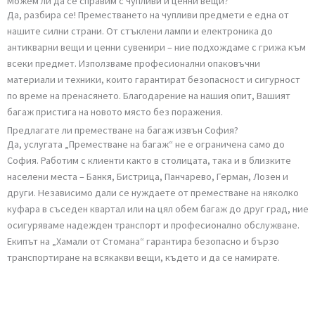
надраскани вещи или загуба на време е реален. Точно тук идват
професионалистите от „Хамали от Стомана“. Ние разполагаме с
опитен екип и подходящо оборудване, за да се справим безопас
с всякакъв тип багаж. Осигуряваме опаковане, правилно товарен
и транспорт до крайната дестинация. Така Вие спестявате нерви,
време и физическо натоварване. В крайна сметка изборът е Ваш
но ако цените сигурността и спокойствието, доверяването на
професионалистите е най-добрият вариант.
Можем ли да се справим с чупливи и ценни вещи?
Да, разбира се! Преместването на чупливи предмети е една от
нашите силни страни. От стъклени лампи и електроника до
антикварни вещи и ценни сувенири – ние подхождаме с грижа к
всеки предмет. Използваме професионални опаковъчни
материали и техники, които гарантират безопасност и сигурнос
по време на пренасянето. Благодарение на нашия опит, Вашият
багаж пристига на новото място без поражения.
Предлагате ли преместване на багаж извън София?
Да, услугата „Преместване на багаж“ не е ограничена само до