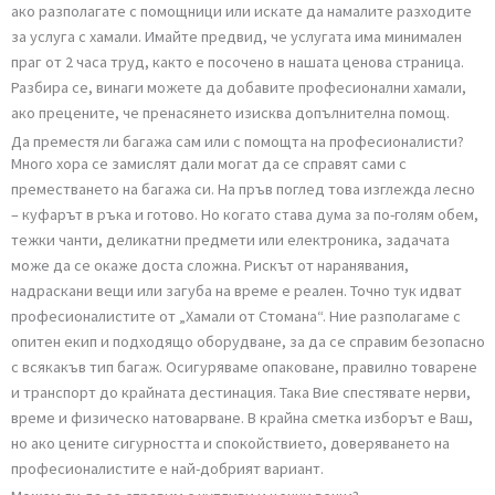
или чрез формата за контакт и да получите бърза
ориентировъчна цена. По този начин ще планирате бюджета си
спокойно и без изненади.
Мога ли да наема само транспорт за багажа си?
Да, това е напълно възможно. Ако желаете, можете да се грижи
сами за товаренето и разтоварването на багажа, а нашият екип
осигурява само подходящ транспорт – камион, бус или друг
автомобил, според обема и вида на багажа. Това е удобен вариан
ако разполагате с помощници или искате да намалите разходит
за услуга с хамали. Имайте предвид, че услугата има минимален
праг от 2 часа труд, както е посочено в нашата ценова страница.
Разбира се, винаги можете да добавите професионални хамали,
ако прецените, че пренасянето изисква допълнителна помощ.
Да преместя ли багажа сам или с помощта на професионалисти?
Много хора се замислят дали могат да се справят сами с
преместването на багажа си. На пръв поглед това изглежда лесн
– куфарът в ръка и готово. Но когато става дума за по-голям обе
тежки чанти, деликатни предмети или електроника, задачата
може да се окаже доста сложна. Рискът от наранявания,