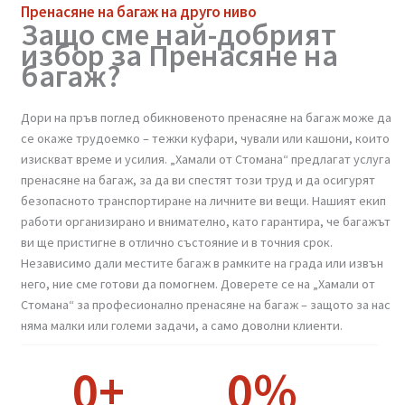
Пренасяне на багаж на друго ниво
Защо сме най-добрият
избор за Пренасяне на
багаж?
Дори на пръв поглед обикновеното пренасяне на багаж може 
се окаже трудоемко – тежки куфари, чували или кашони, коит
изискват време и усилия. „Хамали от Стомана“ предлагат услуг
пренасяне на багаж, за да ви спестят този труд и да осигурят
безопасното транспортиране на личните ви вещи. Нашият еки
работи организирано и внимателно, като гарантира, че багажъ
ви ще пристигне в отлично състояние и в точния срок.
Независимо дали местите багаж в рамките на града или извън
него, ние сме готови да помогнем. Доверете се на „Хамали от
Стомана“ за професионално пренасяне на багаж – защото за на
няма малки или големи задачи, а само доволни клиенти.