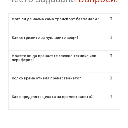
след оглед.
Стъпка Три:
Започваме
Пригответе се за хамалски услуги от най-
висок клас!
Често Задавани
Въпроси
:
Мога ли да наема само транспорт без хамали?
Как се грижите за чупливите вещи?