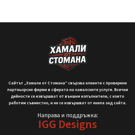
курсове, загубено време и
READ MORE »
September 9, 2025
Не си тръгвай с празни ръце!
Нека работим заедно!
02/ 437 3314