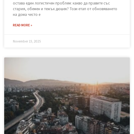
Къде да изхвърля стар матрак и
дюшек законно в София?
След като сте избрали перфектния нов матрак, пред Вас
остава един логистичен проблем: какво да правите със
стария, обемен и тежък дюшек? Този етап от обновяването