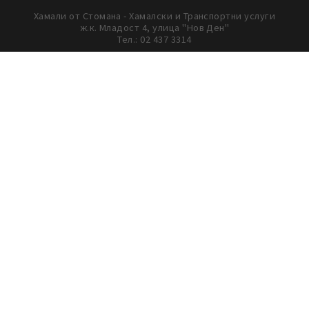
Сайтът „Хамали от Стомана“ свързва клиенти с проверени
партньорски фирми в сферата на хамалските услуги. Всички
дейности се извършват от външни изпълнители, с които
работим съвместно, и не се извършват от екипа зад сайта.
Направа и поддръжка: