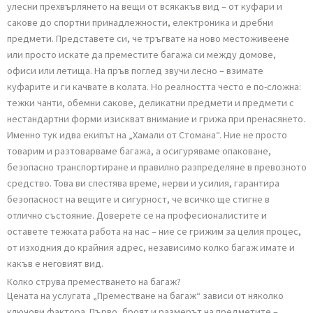
Какво представлява услугата „Преместване на багаж“?
Преместването на багаж е специализирана услуга, създадена да
улесни прехвърлянето на вещи от всякакъв вид – от куфари и
сакове до спортни принадлежности, електроника и дребни
предмети. Представете си, че тръгвате на ново местоживеене
или просто искате да преместите багажа си между домове,
офиси или летища. На пръв поглед звучи лесно – взимате
куфарите и ги качвате в колата. Но реалността често е по-сложна
тежки чанти, обемни сакове, деликатни предмети и предмети с
нестандартни форми изискват внимание и грижа при пренасянет
Именно тук идва екипът на „Хамали от Стомана“. Ние не просто
товарим и разтоварваме багажа, а осигуряваме опаковане,
безопасно транспортиране и правилно разпределяне в превозно
средство. Това ви спестява време, нерви и усилия, гарантира
безопасност на вещите и сигурност, че всичко ще стигне в