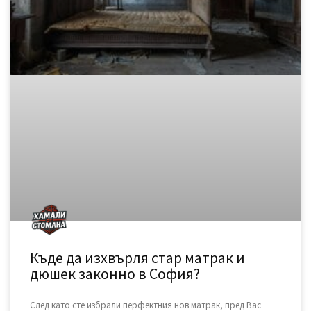
дограма или събаряне на стари дървени конструкции, почти
винаги остава голямо количество дървен материал. Този
отпадък е не само обемист, но и
READ MORE »
November 15, 2025