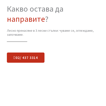
София. Работим с клиенти както в столицата, така и в близките
населени места – Банкя, Бистрица, Панчарево, Герман, Лозен и
други. Независимо дали се нуждаете от преместване на няколко
куфара в съседен квартал или на цял обем багаж до друг град, н
осигуряваме надежден транспорт и професионално обслужване.
Екипът на „Хамали от Стомана“ гарантира безопасно и бързо
транспортиране на всякакви вещи, където и да се намирате.
Какво остава да
направите
?
Лесно пренасяне в 3 лесни стъпки: чуваме се, оглеждаме,
започваме.