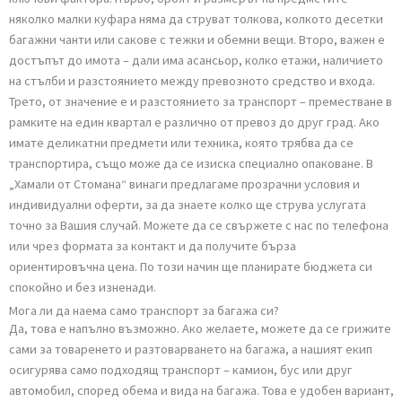
отлично състояние. Доверете се на професионалистите и
оставете тежката работа на нас – ние се грижим за целия процес
от изходния до крайния адрес, независимо колко багаж имате и
какъв е неговият вид.
Колко струва преместването на багаж?
Цената на услугата „Преместване на багаж“ зависи от няколко
ключови фактора. Първо, броят и размерът на предметите –
няколко малки куфара няма да струват толкова, колкото десетк
багажни чанти или сакове с тежки и обемни вещи. Второ, важен 
достъпът до имота – дали има асансьор, колко етажи, наличиет
на стълби и разстоянието между превозното средство и входа.
Трето, от значение е и разстоянието за транспорт – преместване
рамките на един квартал е различно от превоз до друг град. Ако
имате деликатни предмети или техника, която трябва да се
транспортира, също може да се изиска специално опаковане. В
„Хамали от Стомана“ винаги предлагаме прозрачни условия и
индивидуални оферти, за да знаете колко ще струва услугата
точно за Вашия случай. Можете да се свържете с нас по телефо