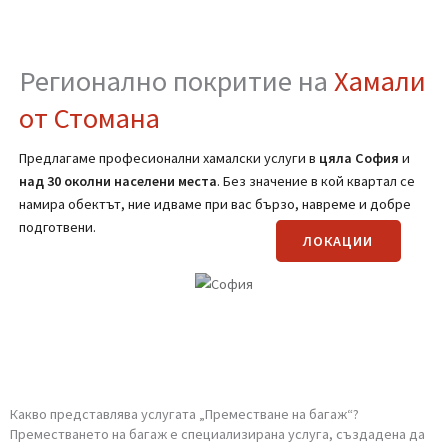
нашите услуги или ни питай
директно след оглед.
Регионално покритие на
Хамал
от Стомана
Предлагаме професионални хамалски услуги в
цяла
София
и
над 30 околни населени места
. Без значение в кой квартал се
намира обектът, ние идваме при вас бързо, навреме и добре
подготвени.
ЛОКАЦИИ