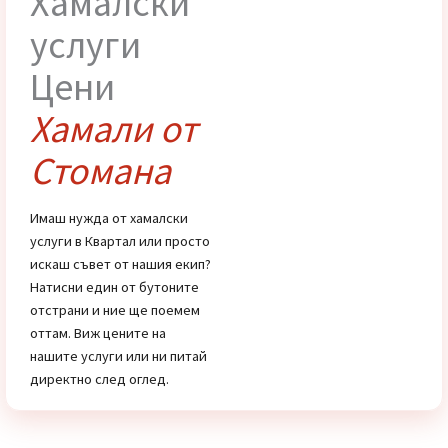
Най-добрата фирма за
ВИЖ
КОНТАК
ЦЕНИТЕ
Пренасяне на багаж в
София
Хамалски
услуги
Цени
Хамали от
Стомана
Имаш нужда от хамалски
услуги в Квартал или просто
искаш съвет от нашия екип?
Натисни един от бутоните
отстрани и ние ще поемем
оттам. Виж цените на