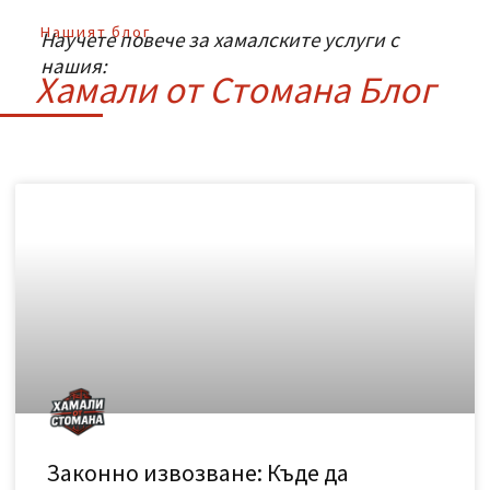
Можете ли да пренасяте сложна техника или
периферия?
Колко време отнема преместването?
Как определяте цената за преместването?
Нашият блог
Научете повече за хамалските услуги с
нашия:
Хамали от Стомана Блог