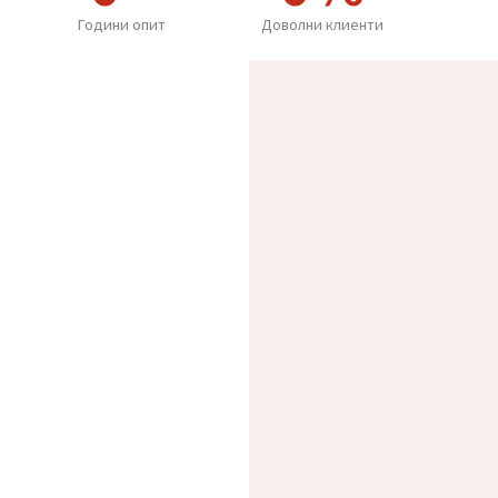
0
+
0
%
Години опит
Доволни клиенти