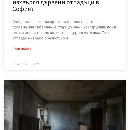
Законно извозване: Къде да
изхвърля дървени отпадъци в
София?
След приключване на проект за обновяване, смяна на